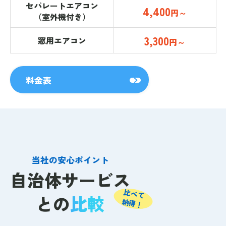
セパレートエアコン
4,400
円～
（室外機付き）
3,300
窓用エアコン
円～
料金表
当社の安心ポイント
自治体サービス
比べて
との
比較
納得！