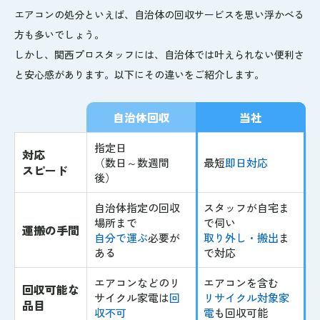
エアコンの処分といえば、自治体の回収サービスを思い浮かべる
方も多いでしょう。
しかし、関西プロスタッフには、自治体では叶えられない便利さ
と安心感があります。以下にその違いをご紹介します。
自治体回収
当社
指定日
対応
（数日～数週間
最短
即日対応
スピード
後）
自治体指定の回収
スタッフが自宅ま
場所まで
で伺い
運搬の手間
自分で運ぶ
必要が
取り外し・搬出
ま
ある
で対応
エアコンなどのリ
エアコンを含む
回収可能な
サイクル家電は
回
リサイクル対象家
品目
収不可
電
も回収可能