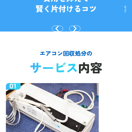
賢く片付けるコツ
実
エアコン回収処分の
サービス
内容
01