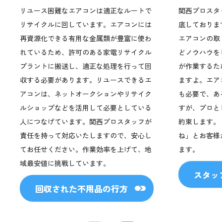
リユース困難なエアコンは適正なルートで
関西プロスタ
リサイクルに回しています。エアコンには
底しておりま
再資源化できる有用な金属類が豊富に使わ
エアコンの取
れているため、許可のある家電リサイクル
どノウハウを
プラントに搬送し、適正な処理を行って回
が作業するた
収する必要があります。リユースできるエ
ますよ。エア
アコンは、ネットオークションやリサイク
も必要で、あ
ルショップなどを活用して必要としている
すが、プロと
人につなげています。関西プロスタッフが
約束します。
責任を持って対応いたしますので、安心し
ね」とお客様
てお任せください。作業効率を上げて、地
ます。
域最安値に挑戦しています。
スタッ
回収された
不用品の行方