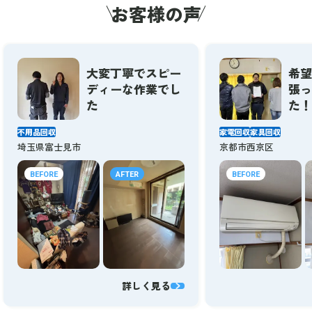
お客様の声
大変丁寧でスピー
希望
ディーな作業でし
張っ
た
た！
不用品回収
家電回収
家具回収
埼玉県富士見市
京都市西京区
BEFORE
AFTER
BEFORE
詳しく見る