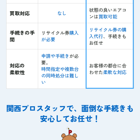
状態の良いエアコ
買取対応
なし
ンは
買取可能
リサイクル券の購
手続きの手
リサイクル券
購入
入代行
、手続きも
間
が必要
お任せ
申請や手続き
が必
要。
対応の
お客様の都合に合
時間指定や複数台
柔軟性
わせた
柔軟な対応
の同時処分は難し
い
関西プロスタッフで、面倒な手続きも
安心してお任せ！