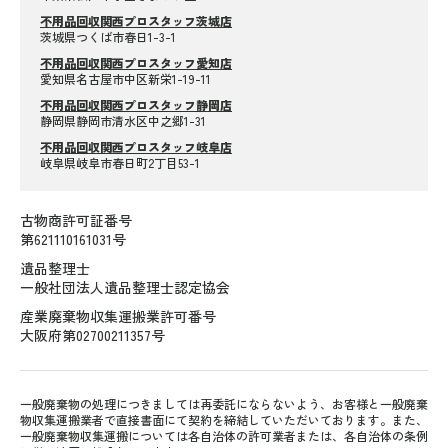
不用品回収関西プロスタッフ茨城店
茨城県つくば市春日1-3-1
不用品回収関西プロスタッフ愛知店
愛知県名古屋市中区新栄1-19-11
不用品回収関西プロスタッフ静岡店
静岡県静岡市清水区中之郷1-31
不用品回収関西プロスタッフ岐阜店
岐阜県岐阜市春日町2丁目53-1
古物商許可証番号
第621110161031号
遺品整理士
一般社団法人遺品整理士認定協会
産業廃棄物収集運搬業許可番号
大阪府第02700211357号
一般廃棄物の処理につきましては再委託にならないよう、お客様と一般廃棄
物収集運搬業者で直接書面にて契約を締結していただいております。また、
一般廃棄物収集運搬については各自治体の許可業者または、各自治体の条例