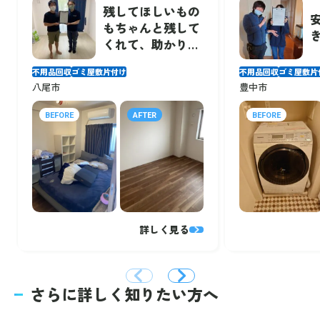
残してほしいもの
もちゃんと残して
くれて、助かりま
した！
不用品回収
ゴミ屋敷片付け
不用品回収
ゴミ屋敷片
八尾市
豊中市
BEFORE
AFTER
BEFORE
詳しく見る
さらに詳しく知りたい方へ