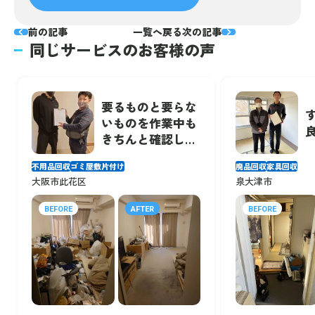
前の記事
一覧へ戻る
次の記事
同じサービスのお客様の声
要るものと要らな
いものを作業中も
きちんと確認しな
がら、作業を進め
不用品回収
ゴミ屋敷片付け
廃品回収
家具回収
てくれて、安心し
大阪市此花区
泉大津市
て作業をお任せで
きました。
BEFORE
AFTER
BEFORE