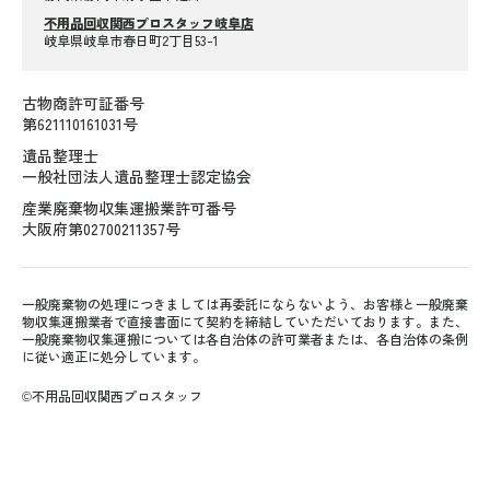
不用品回収関西プロスタッフ岐阜店
岐阜県岐阜市春日町2丁目53-1
古物商許可証番号
第621110161031号
遺品整理士
一般社団法人遺品整理士認定協会
産業廃棄物収集運搬業許可番号
大阪府第02700211357号
一般廃棄物の処理につきましては再委託にならないよう、お客様と一般廃棄
物収集運搬業者で直接書面にて契約を締結していただいております。また、
一般廃棄物収集運搬については各自治体の許可業者または、各自治体の条例
に従い適正に処分しています。
©不用品回収関西プロスタッフ