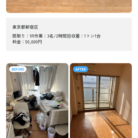
東京都新宿区
間取り
1R
作業
3名/2時間
回収量
1トン1台
料金
50,000円
BEFORE
AFTER