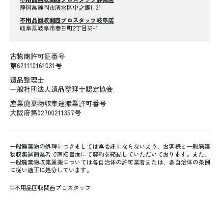
静岡県静岡市清水区中之郷1-31
不用品回収関西プロスタッフ岐阜店
岐阜県岐阜市春日町2丁目53-1
古物商許可証番号
第621110161031号
遺品整理士
一般社団法人遺品整理士認定協会
産業廃棄物収集運搬業許可番号
大阪府第02700211357号
一般廃棄物の処理につきましては再委託にならないよう、お客様と一般廃棄
物収集運搬業者で直接書面にて契約を締結していただいております。また、
一般廃棄物収集運搬については各自治体の許可業者または、各自治体の条例
に従い適正に処分しています。
©不用品回収関西プロスタッフ