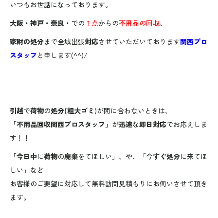
いつもお世話になっております。
大阪・神戸・奈良・
での
１点
からの
不用品の回収
、
家財の処分
まで全域出張
対応
させていただいております
関西プロ
スタッフ
と申します(^^)/
引越
で
荷物
の
処分(粗大ゴミ
)が間に合わないときは、
「
不用品回収関西プロスタッフ」
が
迅速
な
即日対応
でお応えしま
す！！
「
今日中
に
荷物
の
廃棄
をてほしい」、や、「今
すぐ処分
に来てほ
しい」など
お客様のご要望に対応して無料訪問見積もりにお伺いさせて頂き
ます。