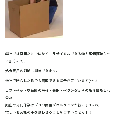
弊社では
廃棄
だけではなく、
リサイクル
できる物を
高価買取
らせ
て頂くので、
処分
費用の削減も期待できます。
他社で断られた物でも
買取
できる場合がございます(^^♪
ロフトベットや納屋
の解
体・搬出・ベランダ
からの
吊り降ろし
も
含め、
搬出や分別作業はプロの
関西プロスタッフ
が行いますので
忙しいお客様の手を煩わせることもございません！！