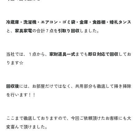
冷蔵庫・洗濯機・エアコン・ゴミ袋・金庫・食器棚・婚礼タンス
と、
家具家電
の合計７点を
引取り回収
しました。
当社では、１点から、
家財道具一式
までも
即日対応で回収
してお
ります☆
回収後
には、お部屋だけではなく、共用部分も徹底して掃き掃除
を行います！！
ここまで徹底しておりますので、今回ご依頼頂けたお客様にも大
変喜んで頂けました。