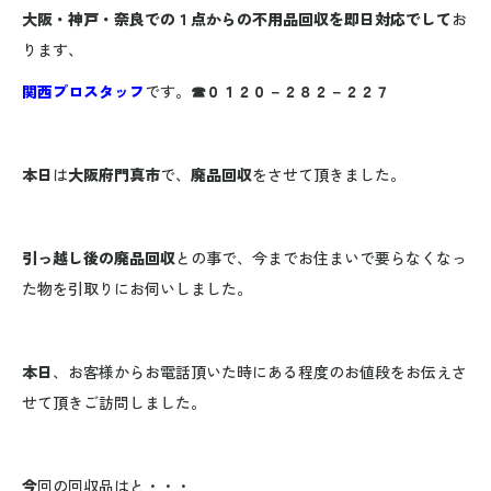
大阪・神戸・奈良での１点からの不用品回収を即日対応でして
お
ります、
関西プロスタッフ
です。
☎０１２０－２８２－２２７
本日
は
大阪府門真市
で、
廃品回収
をさせて頂きました。
引っ越し後の廃品回収
との事で、今までお住まいで要らなくなっ
た物を引取りにお伺いしました。
本日
、お客様からお電話頂いた時にある程度のお値段をお伝えさ
せて頂きご訪問しました。
今
回の回収品はと・・・