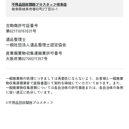
不用品回収関西プロスタッフ岐阜店
岐阜県岐阜市春日町2丁目53-1
古物商許可証番号
第621110161031号
遺品整理士
一般社団法人遺品整理士認定協会
産業廃棄物収集運搬業許可番号
大阪府第02700211357号
一般廃棄物の処理につきましては再委託にならないよう、お客様と一般廃棄
物収集運搬業者で直接書面にて契約を締結していただいております。また、
一般廃棄物収集運搬については各自治体の許可業者または、各自治体の条例
に従い適正に処分しています。
©不用品回収関西プロスタッフ