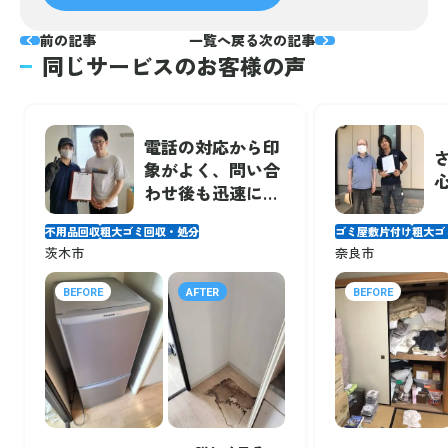
前の記事
一覧へ戻る
次の記事
同じサービスのお客様の声
電話の対応から印
象がよく、問い合
わせ後も迅速に対
応していただいて
不用品回収
粗大ゴミ回収・処分
ゴミ屋敷片付け
粗大ゴ
助かりました！
茨木市
奈良市
BEFORE
AFTER
BEFORE