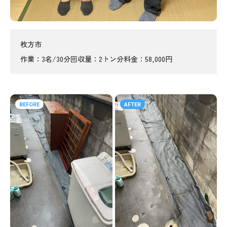
枚方市
作業
3名/30分
回収量
2トン分
料金
58,000円
BEFORE
AFTER