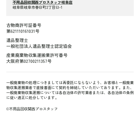
不用品回収関西プロスタッフ岐阜店
岐阜県岐阜市春日町2丁目53-1
古物商許可証番号
第621110161031号
遺品整理士
一般社団法人遺品整理士認定協会
産業廃棄物収集運搬業許可番号
大阪府第02700211357号
一般廃棄物の処理につきましては再委託にならないよう、お客様と一般廃棄
物収集運搬業者で直接書面にて契約を締結していただいております。また、
一般廃棄物収集運搬については各自治体の許可業者または、各自治体の条例
に従い適正に処分しています。
©不用品回収関西プロスタッフ