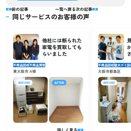
前の記事
一覧へ戻る
次の記事
同じサービスのお客様の声
他社には断られた
家電を買取しても
らいました
不用品回収
不用品買取
不用品回収
粗大ゴミ回
東大阪市 A様
大阪市都島区
BEFORE
AFTER
BEFORE
詳しく見る