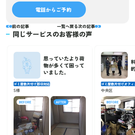
電話からご予約
前の記事
一覧へ戻る
次の記事
同じサービスのお客様の声
思っていたより荷
物が多くて困って
いました。
ゴミ屋敷片付け
即日対応
ゴミ屋敷片付け
オフィ
S様
中央区
BEFORE
AFTER
BEFORE