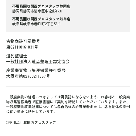
不用品回収関西プロスタッフ静岡店
静岡県静岡市清水区中之郷1-31
不用品回収関西プロスタッフ岐阜店
岐阜県岐阜市春日町2丁目53-1
古物商許可証番号
第621110161031号
遺品整理士
一般社団法人遺品整理士認定協会
産業廃棄物収集運搬業許可番号
大阪府第02700211357号
一般廃棄物の処理につきましては再委託にならないよう、お客様と一般廃棄
物収集運搬業者で直接書面にて契約を締結していただいております。また、
一般廃棄物収集運搬については各自治体の許可業者または、各自治体の条例
に従い適正に処分しています。
©不用品回収関西プロスタッフ