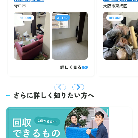
伝えたら素早くか
守口市
大阪市東成区
つ丁寧に終わらせ
てくれて非常に助
BEFORE
AFTER
BEFORE
かりました！
詳しく見る
さらに詳しく知りたい方へ