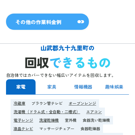
その他の作業料金例
山武郡九十九里町の
回収
できるもの
自治体ではカバーできない幅広いアイテムを回収します。
家電
家具
情報機器
趣味娯楽
冷蔵庫
ブラウン管テレビ
オーブンレンジ
洗濯機（ドラム式・全自動・二槽式）
エアコン
電子レンジ
洗濯乾燥機
室外機
食器洗い乾燥機
液晶テレビ
マッサージチェアー
食器乾燥器