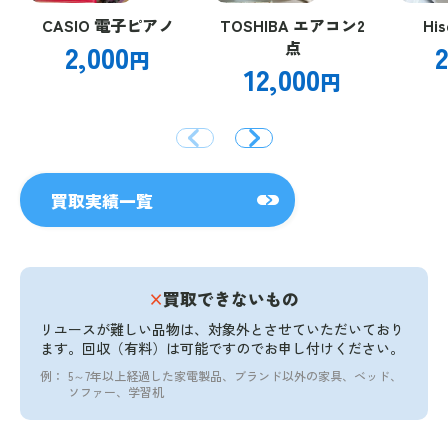
CASIO 電子ピアノ
TOSHIBA エアコン2
Hi
2,000
点
2
円
12,000
円
買取実績一覧
×
買取できないもの
リユースが難しい品物は、対象外とさせていただいており
ます。
回収（有料）は可能ですのでお申し付けください。
例：
5～7年以上経過した家電製品、ブランド以外の家具、ベッド、
ソファー、学習机