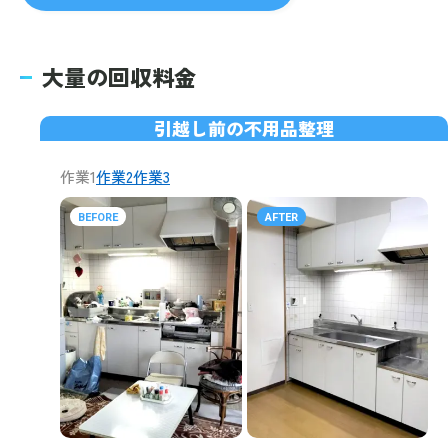
大量の回収料金
引越し前の不用品整理
作業1
作業2
作業3
BEFORE
AFTER