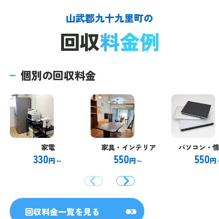
山武郡九十九里町の
回収
料金例
個別の回収料金
家電
家具・インテリア
パソコン・
330
550
550
円～
円～
円
回収料金一覧を見る