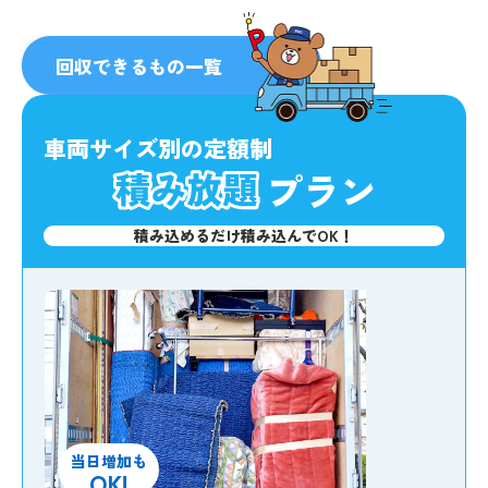
人気
No.1
回収できるもの一覧
車両サイズ別の定額制
プラン
積み込めるだけ積み込んでOK！
当日増加も
OK!