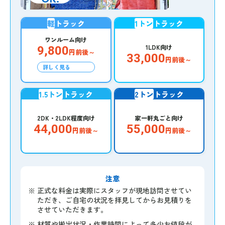
軽
トラック
1トン
トラック
ワンルーム向け
1LDK向け
9,800
円前後～
33,000
円前後～
詳しく見る
1.5トン
トラック
2トン
トラック
2DK・2LDK程度向け
家一軒丸ごと向け
44,000
55,000
円前後～
円前後～
注意
※
正式な料金は実際にスタッフが現地訪問させてい
ただき、ご自宅の状況を拝見してからお見積りを
させていただきます。
※
材質や搬出状況・作業時間によって多少お値段が