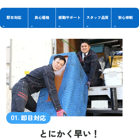
即日対応
良心価格
感動
サポート
スタッフ
品質
安心体制
即日対応
01.
とにかく早い！