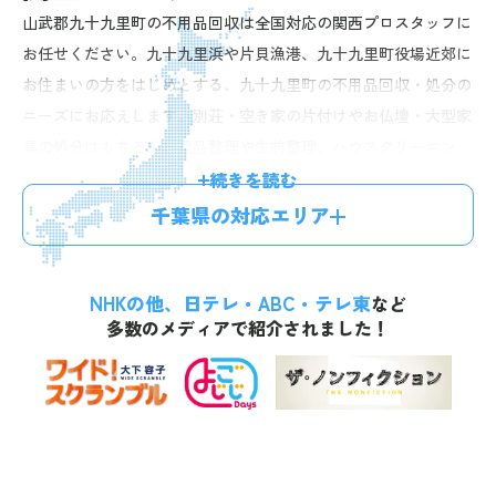
山武郡九十九里町の不用品回収は全国対応の関西プロスタッフに
お任せください。九十九里浜や片貝漁港、九十九里町役場近郊に
お住まいの方をはじめとする、九十九里町の不用品回収・処分の
ニーズにお応えします。別荘・空き家の片付けやお仏壇・大型家
具の処分はもちろん、遺品整理や生前整理、ハウスクリーニン
グ、回収処分費用がお得になる不用品買取などのオプションプラ
続きを読む
ンもご提供。店舗や事務所の不用品回収・処分も承っておりま
千葉県の対応エリア
す。経験豊富なスタッフが迅速丁寧に対応しますので、安心して
お任せいただけます。お電話一本で最短60分、無料のお見積りに
NHKの他、日テレ・ABC・テレ東
お伺い。明確な料金体系で、お見積り後の追加料金はございませ
など
多数のメディアで紹介されました！
んので、お気軽にお問い合わせください。