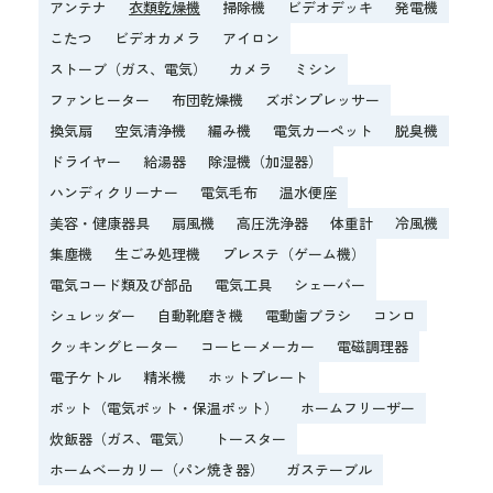
アンテナ
衣類乾燥機
掃除機
ビデオデッキ
発電機
こたつ
ビデオカメラ
アイロン
ストーブ（ガス、電気）
カメラ
ミシン
ファンヒーター
布団乾燥機
ズボンプレッサー
換気扇
空気清浄機
編み機
電気カーペット
脱臭機
ドライヤー
給湯器
除湿機（加湿器）
ハンディクリーナー
電気毛布
温水便座
美容・健康器具
扇風機
高圧洗浄器
体重計
冷風機
集塵機
生ごみ処理機
プレステ（ゲーム機）
電気コード類及び部品
電気工具
シェーバー
シュレッダー
自動靴磨き機
電動歯ブラシ
コンロ
クッキングヒーター
コーヒーメーカー
電磁調理器
電子ケトル
精米機
ホットプレート
ポット（電気ポット・保温ポット）
ホームフリーザー
炊飯器（ガス、電気）
トースター
ホームベーカリー（パン焼き器）
ガステーブル