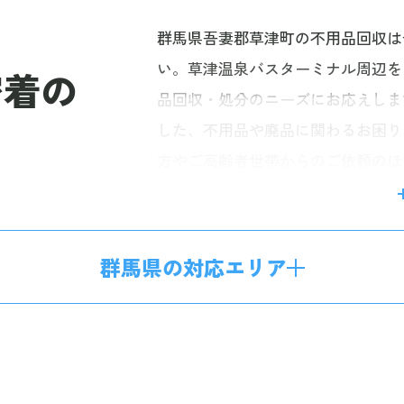
群馬県吾妻郡草津町の不用品回収は
い。草津温泉バスターミナル周辺を
密着の
品回収・処分のニーズにお応えしま
した、不用品や廃品に関わるお困り
方やご高齢者世帯からのご依頼のほ
す。スピードだけではなく、丁寧な
慮し安全に回収・搬出作業を行いま
遺品整理や生前整理、ハウスクリー
群馬県の対応エリア
なスタッフにぜひお任せください。お
料見積もりフォームから。皆様から