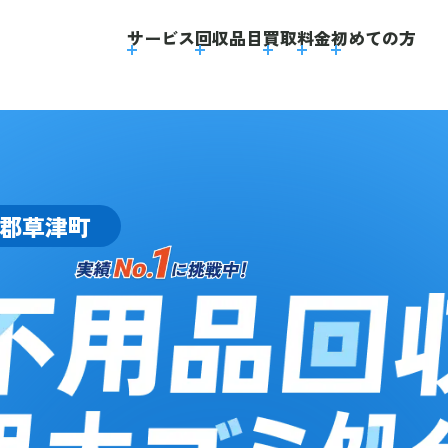
】
サービス
回収品目
買取
料金
初めての方
郡草津町