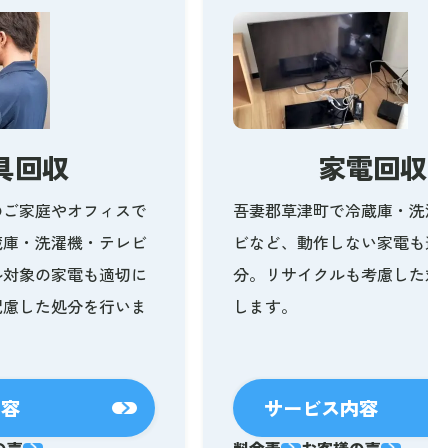
具回収
家電回収
のご家庭やオフィスで
吾妻郡草津町で冷蔵庫・洗濯
蔵庫・洗濯機・テレビ
ビなど、動作しない家電も適
ル対象の家電も適切に
分。リサイクルも考慮した対
配慮した処分を行いま
します。
内容
サービス内容
の声
料金表
お客様の声