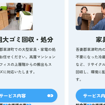
粗大ゴミ回収・処分
家
郡草津町での大型家具・家電の処
吾妻郡草津町内
お任せください。高層マンション
不要になった冷
フィスの上層階からの搬出もス
など、リサイク
ズに対応いたします。
回収し、環境に
す。
サービス内容
サービス
表
お客様の声
料金表
お客様