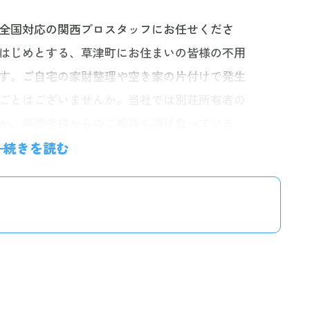
全国対応の関西プロスタッフにお任せくださ
はじめとする、草津町にお住まいの皆様の不用
す。ご自宅の家財整理や空き家の片付けで発生
ごとはございませんか。当社では別荘所有者の
か、事業者様からのご相談も請け負っていま
対応も徹底しておりますので、周囲の環境に配
続きを読む
す。不用品や粗大ゴミ、廃品回収のほかにも、
ニングなどの専門サービスもご提供。経験豊富
問い合わせはお電話・24時間受付のLINE・無
のご相談をお待ちしております。