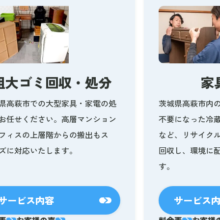
粗大ゴミ回収・処分
家
県高萩市での大型家具・家電の処
茨城県高萩市内
お任せください。高層マンション
不要になった冷
フィスの上層階からの搬出もス
など、リサイク
ズに対応いたします。
回収し、環境に
す。
サービス内容
サービス
表
お客様の声
料金表
お客様