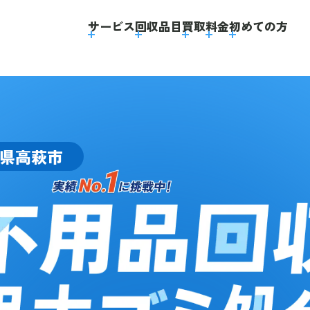
】
サービス
回収品目
買取
料金
初めての方
県高萩市