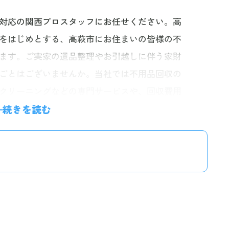
対応の関西プロスタッフにお任せください。高
をはじめとする、高萩市にお住まいの皆様の不
ます。ご実家の遺品整理やお引越しに伴う家財
ごとはございませんか。当社では不用品回収の
クリーニングなどの専門サービスや、回収費用
ビスもご提供。ご高齢者世帯や空き家を所有さ
続きを読む
いただいております。仏壇の処分など、デリ
す。お電話・24時間受付のLINE・無料見積も
さい。