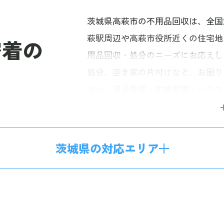
茨城県高萩市の不用品回収は、全国
萩駅周辺や高萩市役所近くの住宅地
密着の
用品回収・処分のニーズにお応えし
処分、空き家の片付けなど、お困り
ほか、遺品整理・生前整理・ハウス
がお得になる不用品買取などのサー
れているご家族から多くのご依頼を
ケートなご依頼も丁寧に対応いたしま
茨城県の対応エリア
りフォームからお気軽にご相談くだ