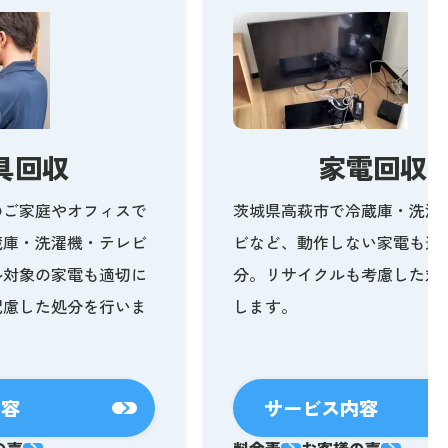
具回収
家電回収
のご家庭やオフィスで
茨城県高萩市で冷蔵庫・洗濯
蔵庫・洗濯機・テレビ
ビなど、動作しない家電も適
ル対象の家電も適切に
分。リサイクルも考慮した対
配慮した処分を行いま
します。
内容
サービス内容
の声
料金表
お客様の声