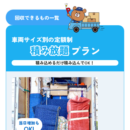
人気
No.1
回収できるもの一覧
車両サイズ別の定額制
プラン
積み込めるだけ積み込んでOK！
当日増加も
OK!