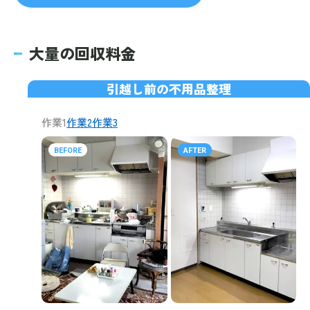
大量の回収料金
引越し前の不用品整理
作業1
作業2
作業3
BEFORE
AFTER