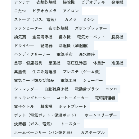
アンテナ
衣類乾燥機
掃除機
ビデオデッキ
発電機
こたつ
ビデオカメラ
アイロン
ストーブ（ガス、電気）
カメラ
ミシン
ファンヒーター
布団乾燥機
ズボンプレッサー
換気扇
空気清浄機
編み機
電気カーペット
脱臭機
ドライヤー
給湯器
除湿機（加湿器）
ハンディクリーナー
電気毛布
温水便座
美容・健康器具
扇風機
高圧洗浄器
体重計
冷風機
集塵機
生ごみ処理機
プレステ（ゲーム機）
電気コード類及び部品
電気工具
シェーバー
シュレッダー
自動靴磨き機
電動歯ブラシ
コンロ
クッキングヒーター
コーヒーメーカー
電磁調理器
電子ケトル
精米機
ホットプレート
ポット（電気ポット・保温ポット）
ホームフリーザー
炊飯器（ガス、電気）
トースター
ホームベーカリー（パン焼き器）
ガステーブル