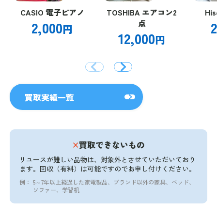
CASIO 電子ピアノ
TOSHIBA エアコン2
Hi
2,000
点
2
円
12,000
円
買取実績一覧
×
買取できないもの
リユースが難しい品物は、対象外とさせていただいており
ます。
回収（有料）は可能ですのでお申し付けください。
例：
5～7年以上経過した家電製品、ブランド以外の家具、ベッド、
ソファー、学習机