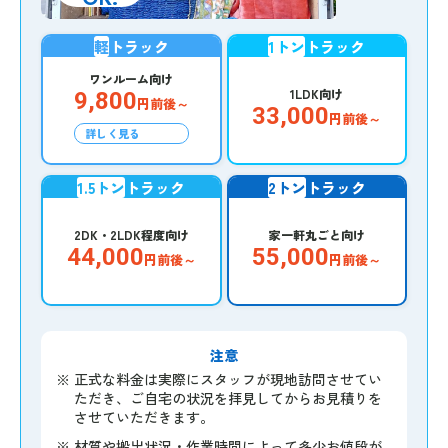
軽
トラック
1トン
トラック
ワンルーム向け
1LDK向け
9,800
円前後～
33,000
円前後～
詳しく見る
1.5トン
トラック
2トン
トラック
2DK・2LDK程度向け
家一軒丸ごと向け
44,000
55,000
円前後～
円前後～
注意
※
正式な料金は実際にスタッフが現地訪問させてい
ただき、ご自宅の状況を拝見してからお見積りを
させていただきます。
※
材質や搬出状況・作業時間によって多少お値段が