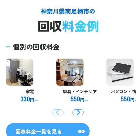
神奈川県南足柄市の
回収
料金例
個別の回収料金
家電
家具・インテリア
パソコン・
330
550
550
円～
円～
円
回収料金一覧を見る