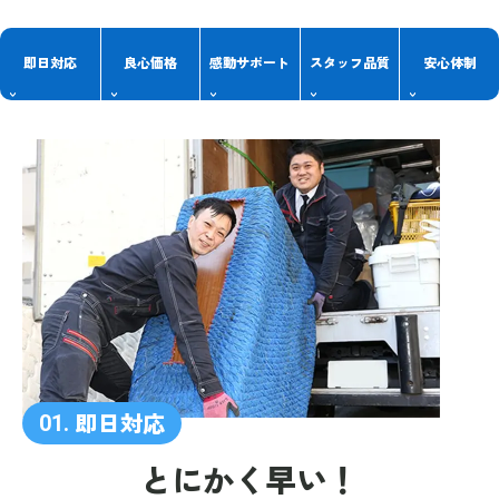
即日対応
良心価格
感動
サポート
スタッフ
品質
安心体制
即日対応
01.
とにかく早い！