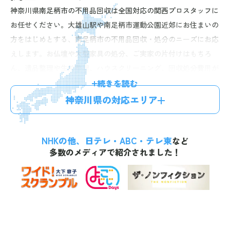
神奈川県南足柄市の不用品回収は全国対応の関西プロスタッフに
お任せください。大雄山駅や南足柄市運動公園近郊にお住まいの
方をはじめとする、南足柄市の不用品回収・処分のニーズにお応
えします。お仏壇や大型家具の処分、ご実家の片付けはもちろ
ん、遺品整理や生前整理、ハウスクリーニング、回収処分費用が
お得になる不用品買取などのオプションプランもご提供。経験豊
続きを読む
富なスタッフが迅速丁寧に対応しますので、安心してお任せいた
神奈川県の対応エリア
だけます。お電話一本で最短60分、無料のお見積りにお伺い。明
確な料金体系で、お見積り後の追加料金はございませんので、お
NHKの他、日テレ・ABC・テレ東
気軽にお問い合わせください。
など
多数のメディアで紹介されました！