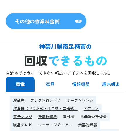
その他の作業料金例
神奈川県南足柄市の
回収
できるもの
自治体ではカバーできない幅広いアイテムを回収します。
家電
家具
情報機器
趣味娯楽
冷蔵庫
ブラウン管テレビ
オーブンレンジ
洗濯機（ドラム式・全自動・二槽式）
エアコン
電子レンジ
洗濯乾燥機
室外機
食器洗い乾燥機
液晶テレビ
マッサージチェアー
食器乾燥器