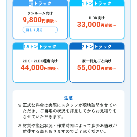
軽
トラック
1トン
トラック
ワンルーム向け
1LDK向け
9,800
円前後～
33,000
円前後～
詳しく見る
1.5トン
トラック
2トン
トラック
2DK・2LDK程度向け
家一軒丸ごと向け
44,000
55,000
円前後～
円前後～
注意
※
正式な料金は実際にスタッフが現地訪問させてい
ただき、ご自宅の状況を拝見してからお見積りを
させていただきます。
※
材質や搬出状況・作業時間によって多少お値段が
前後する事もありますのでご了承ください。