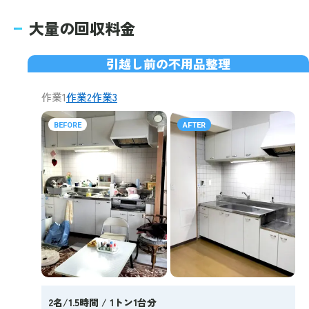
大量の回収料金
引越し前の不用品整理
作業1
作業2
作業3
BEFORE
AFTER
2名/1.5時間 / 1トン1台分