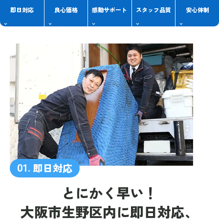
即日対応
良心価格
感動
サポート
スタッフ
品質
安心体制
即日対応
01.
とにかく早い！
大阪市生野区内に
即日対応、