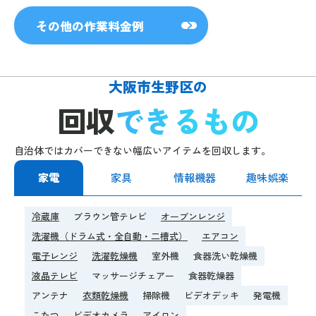
その他の作業料金例
大阪市生野区の
回収
できるもの
自治体ではカバーできない幅広いアイテムを回収します。
家電
家具
情報機器
趣味娯楽
冷蔵庫
ブラウン管テレビ
オーブンレンジ
洗濯機（ドラム式・全自動・二槽式）
エアコン
電子レンジ
洗濯乾燥機
室外機
食器洗い乾燥機
液晶テレビ
マッサージチェアー
食器乾燥器
アンテナ
衣類乾燥機
掃除機
ビデオデッキ
発電機
こたつ
ビデオカメラ
アイロン