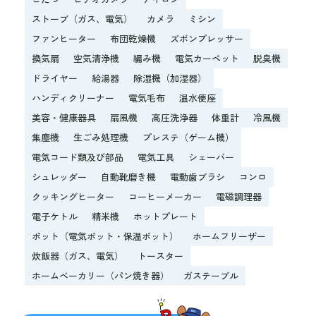
ストーブ（ガス、電気）
カメラ
ミシン
ファンヒーター
布団乾燥機
ズボンプレッサー
換気扇
空気清浄機
編み機
電気カーペット
脱臭機
ドライヤー
給湯器
除湿機（加湿器）
ハンディクリーナー
電気毛布
温水便座
美容・健康器具
扇風機
高圧洗浄器
体重計
冷風機
集塵機
生ごみ処理機
プレステ（ゲーム機）
電気コード類及び部品
電気工具
シェーバー
シュレッダー
自動靴磨き機
電動歯ブラシ
コンロ
クッキングヒーター
コーヒーメーカー
電磁調理器
電子ケトル
精米機
ホットプレート
ポット（電気ポット・保温ポット）
ホームフリーザー
炊飯器（ガス、電気）
トースター
ホームベーカリー（パン焼き器）
ガステーブル