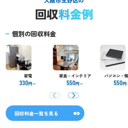
大阪市生野区の
回収
料金例
個別の回収料金
家電
家具・インテリア
パソコン・
330
550
550
円～
円～
円
回収料金一覧を見る