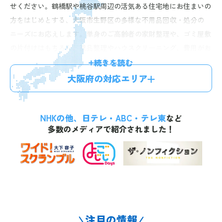
せください。鶴橋駅や桃谷駅周辺の活気ある住宅地にお住まいの
方をはじめとする、大阪市生野区の多様な不用品回収・処分の
ニーズにお応えします。単身のご高齢者の家財整理や、ゴミ屋敷
の片付けはもちろん、遺品整理やハウスクリーニング、費用がお
得になる不用品買取などのサービスもご提供。ご高齢の方や単身
続きを読む
世帯の方からのご依頼のほか、事業者様からのご相談も請け負っ
大阪府の対応エリア
ています。経験豊富なスタッフが迅速丁寧に対応しますので、安
心してお任せいただけます。お電話一本で最短60分、無料のお見
NHKの他、日テレ・ABC・テレ東
積りにお伺い。明確な料金体系で、お見積り後の追加料金はござ
など
多数のメディアで紹介されました！
いませんので、お気軽にお問い合わせください。
注目の情報