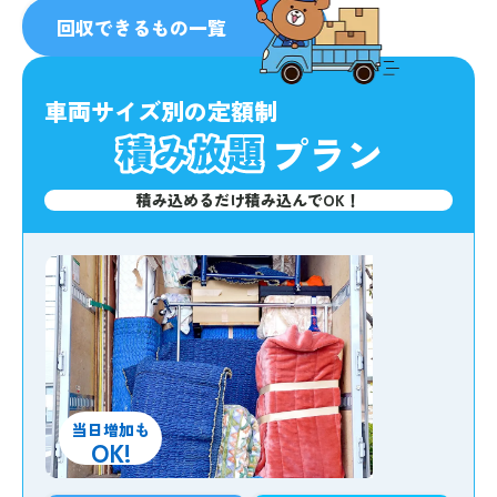
人気
No.1
回収できるもの一覧
車両サイズ別の定額制
プラン
積み込めるだけ積み込んでOK！
当日増加も
OK!