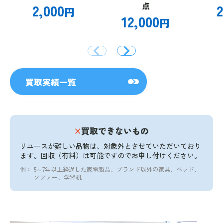
2,000
点
2
円
12,000
円
買取実績一覧
×
買取できないもの
リユースが難しい品物は、対象外とさせていただいており
ます。
回収（有料）は可能ですのでお申し付けください。
例：
5～7年以上経過した家電製品、ブランド以外の家具、ベッド、
ソファー、学習机