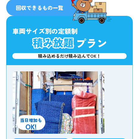
人気
No.1
回収できるもの一覧
車両サイズ別の定額制
プラン
積み込めるだけ積み込んでOK！
当日増加も
OK!