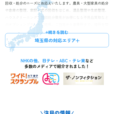
回収・処分のニーズにお応えいたします。農具・大型家具の処分
や倉庫の整理、家財一式の回収をはじめ、遺品整理や生前整理、
ハウスクリーニング、回収処分費用がお得になる不用品買取など
のオプションプランもご提供。ご自宅から事業所まで、場所を問
わずご相談いただけます。お電話一本で最短60分、無料のお見積
続きを読む
りにお伺い。明確な料金体系で、お見積り後の追加料金はござい
埼玉県の対応エリア
ませんので、お気軽にお問い合わせください。
NHKの他、日テレ・ABC・テレ東
など
多数のメディアで紹介されました！
注目の情報