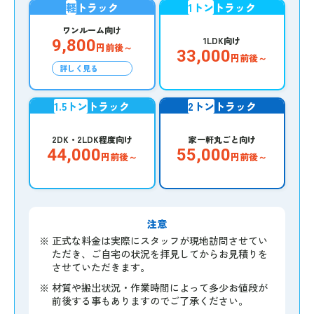
軽
トラック
1トン
トラック
ワンルーム向け
1LDK向け
9,800
円前後～
33,000
円前後～
詳しく見る
1.5トン
トラック
2トン
トラック
2DK・2LDK程度向け
家一軒丸ごと向け
44,000
55,000
円前後～
円前後～
注意
※
正式な料金は実際にスタッフが現地訪問させてい
ただき、ご自宅の状況を拝見してからお見積りを
させていただきます。
※
材質や搬出状況・作業時間によって多少お値段が
前後する事もありますのでご了承ください。