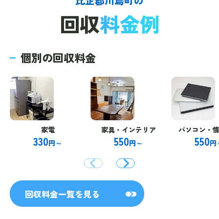
比企郡川島町の
回収
料金例
個別の回収料金
家電
家具・インテリア
パソコン・
330
550
550
円～
円～
円
回収料金一覧を見る