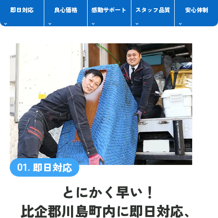
即日対応
良心価格
感動
サポート
スタッフ
品質
安心体制
即日対応
01.
とにかく早い！
比企郡川島町内に
即日対応、