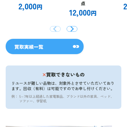
2,000
点
2
円
12,000
円
買取実績一覧
×
買取できないもの
リユースが難しい品物は、対象外とさせていただいており
ます。
回収（有料）は可能ですのでお申し付けください。
例：
5～7年以上経過した家電製品、ブランド以外の家具、ベッド、
ソファー、学習机