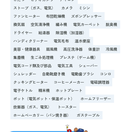
ストーブ（ガス、電気）
カメラ
ミシン
ファンヒーター
布団乾燥機
ズボンプレッサー
換気扇
空気清浄機
編み機
電気カーペット
脱臭機
ドライヤー
給湯器
除湿機（加湿器）
ハンディクリーナー
電気毛布
温水便座
美容・健康器具
扇風機
高圧洗浄器
体重計
冷風機
集塵機
生ごみ処理機
プレステ（ゲーム機）
電気コード類及び部品
電気工具
シェーバー
シュレッダー
自動靴磨き機
電動歯ブラシ
コンロ
クッキングヒーター
コーヒーメーカー
電磁調理器
電子ケトル
精米機
ホットプレート
ポット（電気ポット・保温ポット）
ホームフリーザー
炊飯器（ガス、電気）
トースター
ホームベーカリー（パン焼き器）
ガステーブル