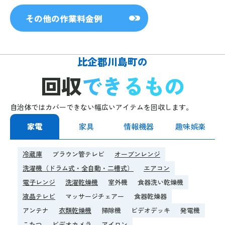
その他の作業料金例
比企郡川島町の
回収
できるもの
自治体ではカバーできない幅広いアイテムを回収します。
家電
家具
情報機器
趣味娯楽
冷蔵庫
ブラウン管テレビ
オーブンレンジ
洗濯機（ドラム式・全自動・二槽式）
エアコン
電子レンジ
洗濯乾燥機
室外機
食器洗い乾燥機
液晶テレビ
マッサージチェアー
食器乾燥器
アンテナ
衣類乾燥機
掃除機
ビデオデッキ
発電機
こたつ
ビデオカメラ
アイロン