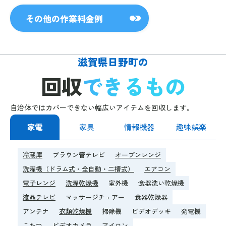
その他の作業料金例
滋賀県日野町の
回収
できるもの
自治体ではカバーできない幅広いアイテムを回収します。
家電
家具
情報機器
趣味娯楽
冷蔵庫
ブラウン管テレビ
オーブンレンジ
洗濯機（ドラム式・全自動・二槽式）
エアコン
電子レンジ
洗濯乾燥機
室外機
食器洗い乾燥機
液晶テレビ
マッサージチェアー
食器乾燥器
アンテナ
衣類乾燥機
掃除機
ビデオデッキ
発電機
こたつ
ビデオカメラ
アイロン