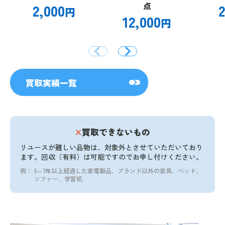
2,000
点
2
円
12,000
円
買取実績一覧
×
買取できないもの
リユースが難しい品物は、対象外とさせていただいており
ます。
回収（有料）は可能ですのでお申し付けください。
例：
5～7年以上経過した家電製品、ブランド以外の家具、ベッド、
ソファー、学習机