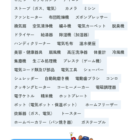
ストーブ（ガス、電気）
カメラ
ミシン
ファンヒーター
布団乾燥機
ズボンプレッサー
換気扇
空気清浄機
編み機
電気カーペット
脱臭機
ドライヤー
給湯器
除湿機（加湿器）
ハンディクリーナー
電気毛布
温水便座
美容・健康器具
扇風機
高圧洗浄器
体重計
冷風機
集塵機
生ごみ処理機
プレステ（ゲーム機）
電気コード類及び部品
電気工具
シェーバー
シュレッダー
自動靴磨き機
電動歯ブラシ
コンロ
クッキングヒーター
コーヒーメーカー
電磁調理器
電子ケトル
精米機
ホットプレート
ポット（電気ポット・保温ポット）
ホームフリーザー
炊飯器（ガス、電気）
トースター
ホームベーカリー（パン焼き器）
ガステーブル