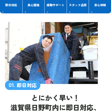
即日対応
良心価格
感動
サポート
スタッフ
品質
安心体制
即日対応
01.
とにかく早い！
滋賀県日野町内に
即日対応、