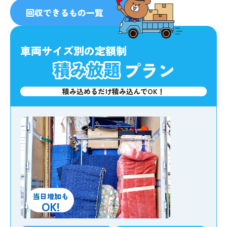
人気
No.1
回収できるもの一覧
車両サイズ別の定額制
プラン
積み込めるだけ積み込んでOK！
当日増加も
OK!