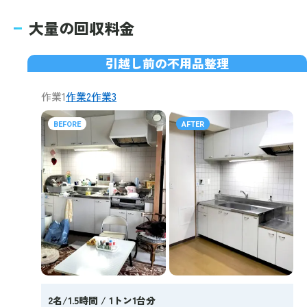
大量の回収料金
引越し前の不用品整理
作業1
作業2
作業3
BEFORE
AFTER
2名/1.5時間 / 1トン1台分