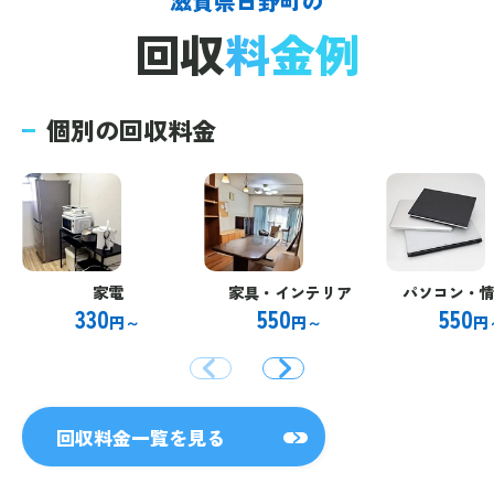
滋賀県日野町の
回収
料金例
個別の回収料金
家電
家具・インテリア
パソコン・
330
550
550
円～
円～
円
回収料金一覧を見る