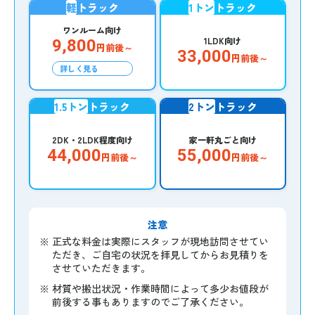
軽
トラック
1トン
トラック
ワンルーム向け
1LDK向け
9,800
円前後～
33,000
円前後～
詳しく見る
1.5トン
トラック
2トン
トラック
2DK・2LDK程度向け
家一軒丸ごと向け
44,000
55,000
円前後～
円前後～
注意
※
正式な料金は実際にスタッフが現地訪問させてい
ただき、ご自宅の状況を拝見してからお見積りを
させていただきます。
※
材質や搬出状況・作業時間によって多少お値段が
前後する事もありますのでご了承ください。