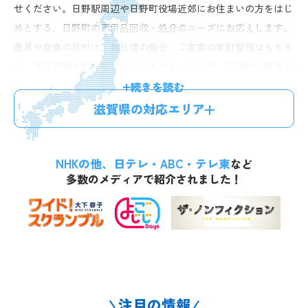
せください。日野駅周辺や日野町役場近郊にお住まいの方をはじ
めとする、日野町の不用品回収・処分のニーズにお応えします。
農具や倉庫の片付け、お仏壇の処分、ご実家の家財整理はもちろ
ん、遺品整理や生前整理、ハウスクリーニング、回収処分費用が
お得になる不用品買取などのオプションプランもご提供。経験豊
続きを読む
富なスタッフが迅速丁寧に対応しますので、安心してお任せいた
滋賀県の対応エリア
だけます。お電話一本で最短60分、無料のお見積りにお伺い。明
確な料金体系で、お見積り後の追加料金はございませんので、お
NHKの他、日テレ・ABC・テレ東
気軽にお問い合わせください。
など
多数のメディアで紹介されました！
注目の情報