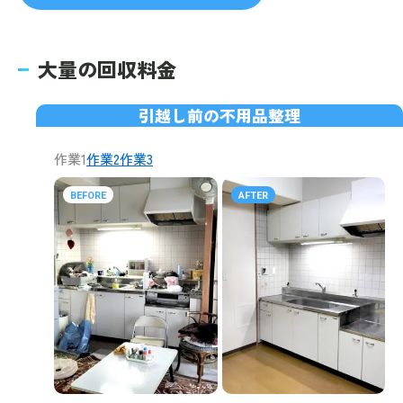
大量の回収料金
引越し前の不用品整理
作業1
作業2
作業3
BEFORE
AFTER