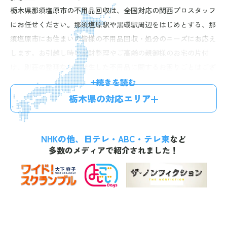
栃木県那須塩原市の不用品回収は、全国対応の関西プロスタッフ
にお任せください。那須塩原駅や黒磯駅周辺をはじめとする、那
須塩原市にお住まいの皆様の不用品回収・処分のニーズにお応え
します。お引越し時の家財整理やご高齢の親御様のお宅の片付
け、別荘の整理などで発生した不用品に関するお困りごとはござ
いませんか。当社では不用品回収はもちろん、遺品整理や生前整
続きを読む
理、ハウスクリーニング、ゴミ屋敷の片付けなどの専門サービ
栃木県の対応エリア
ス、回収費用をお値引きする不用品買取などのお得なサービスを
ご提供。ご家族連れやご高齢者世帯からのご依頼のほか、事業者
NHKの他、日テレ・ABC・テレ東
様からのご相談も請け負っています。お客様の状況に合わせた最
など
多数のメディアで紹介されました！
適なプランをご提案いたしますので、お電話・24時間受付の
LINE・無料見積もりフォームからお気軽にご相談ください。