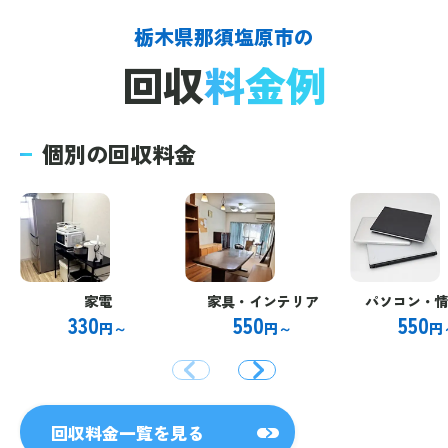
栃木県那須塩原市の
回収
料金例
個別の回収料金
家電
家具・インテリア
パソコン・
330
550
550
円～
円～
円
回収料金一覧を見る