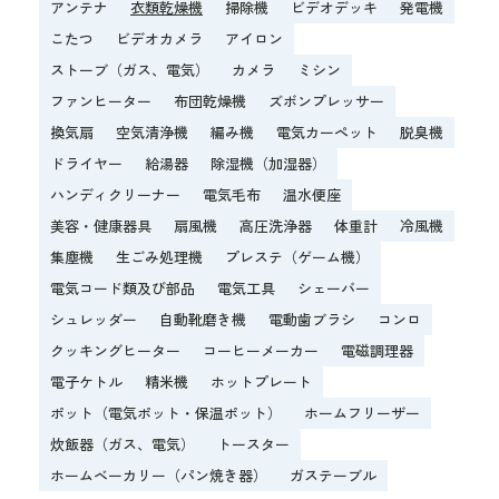
アンテナ
衣類乾燥機
掃除機
ビデオデッキ
発電機
こたつ
ビデオカメラ
アイロン
ストーブ（ガス、電気）
カメラ
ミシン
ファンヒーター
布団乾燥機
ズボンプレッサー
換気扇
空気清浄機
編み機
電気カーペット
脱臭機
ドライヤー
給湯器
除湿機（加湿器）
ハンディクリーナー
電気毛布
温水便座
美容・健康器具
扇風機
高圧洗浄器
体重計
冷風機
集塵機
生ごみ処理機
プレステ（ゲーム機）
電気コード類及び部品
電気工具
シェーバー
シュレッダー
自動靴磨き機
電動歯ブラシ
コンロ
クッキングヒーター
コーヒーメーカー
電磁調理器
電子ケトル
精米機
ホットプレート
ポット（電気ポット・保温ポット）
ホームフリーザー
炊飯器（ガス、電気）
トースター
ホームベーカリー（パン焼き器）
ガステーブル