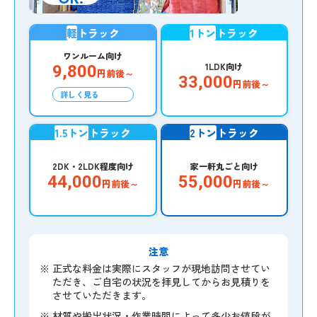
軽
トラック
1トン
トラック
ワンルーム向け
1LDK向け
9,800
円前後～
33,000
円前後～
詳しく見る
1.5トン
トラック
2トン
トラック
2DK・2LDK程度向け
家一軒丸ごと向け
44,000
55,000
円前後～
円前後～
注意
※
正式な料金は実際にスタッフが現地訪問させてい
ただき、ご自宅の状況を拝見してからお見積りを
させていただきます。
※
材質や搬出状況・作業時間によって多少お値段が