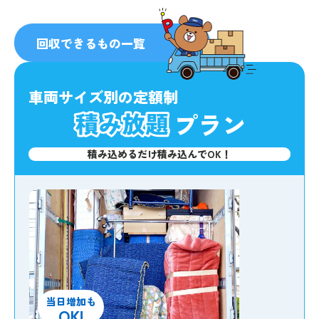
人気
No.1
回収できるもの一覧
車両サイズ別の定額制
プラン
積み込めるだけ積み込んでOK！
当日増加も
OK!