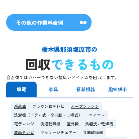
その他の作業料金例
栃木県那須塩原市の
回収
できるもの
自治体ではカバーできない幅広いアイテムを回収します。
家電
家具
情報機器
趣味娯楽
冷蔵庫
ブラウン管テレビ
オーブンレンジ
洗濯機（ドラム式・全自動・二槽式）
エアコン
電子レンジ
洗濯乾燥機
室外機
食器洗い乾燥機
液晶テレビ
マッサージチェアー
食器乾燥器