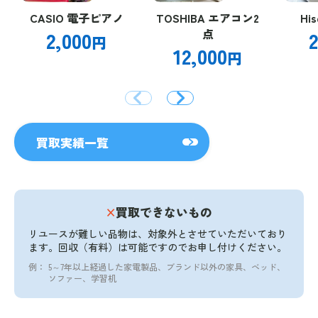
CASIO 電子ピアノ
TOSHIBA エアコン2
Hi
2,000
点
2
円
12,000
円
買取実績一覧
×
買取できないもの
リユースが難しい品物は、対象外とさせていただいており
ます。
回収（有料）は可能ですのでお申し付けください。
例：
5～7年以上経過した家電製品、ブランド以外の家具、ベッド、
ソファー、学習机