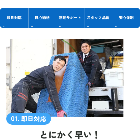
即日対応
良心価格
感動
サポート
スタッフ
品質
安心体制
即日対応
01.
とにかく早い！