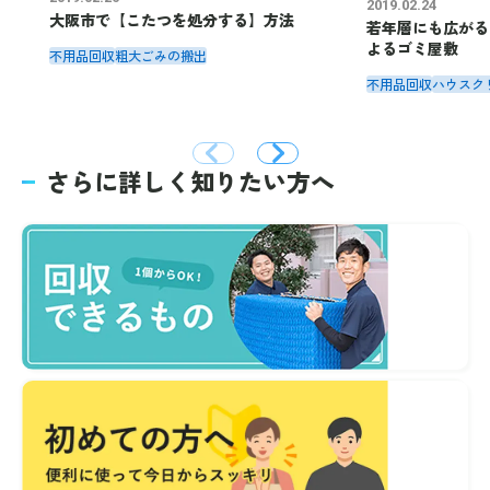
2019.02.24
大阪市で【こたつを処分する】方法
若年層にも広がる
よるゴミ屋敷
不用品回収
粗大ごみの搬出
不用品回収
ハウスク
さらに詳しく知りたい方へ