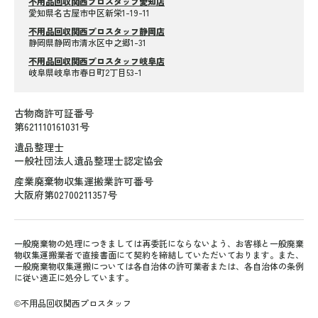
不用品回収関西プロスタッフ愛知店
愛知県名古屋市中区新栄1-19-11
不用品回収関西プロスタッフ静岡店
静岡県静岡市清水区中之郷1-31
不用品回収関西プロスタッフ岐阜店
岐阜県岐阜市春日町2丁目53-1
古物商許可証番号
第621110161031号
遺品整理士
一般社団法人遺品整理士認定協会
産業廃棄物収集運搬業許可番号
大阪府第02700211357号
一般廃棄物の処理につきましては再委託にならないよう、お客様と一般廃棄
物収集運搬業者で直接書面にて契約を締結していただいております。また、
一般廃棄物収集運搬については各自治体の許可業者または、各自治体の条例
に従い適正に処分しています。
©不用品回収関西プロスタッフ