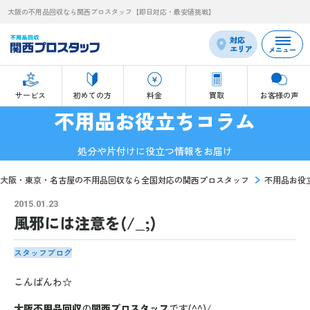
大阪の不用品回収なら関西プロスタッフ【即日対応・最安値挑戦】
対応
エリア
メニュー
サービス
初めての方
料金
買取
お客様の声
不用品お役立ちコラム
処分や片付けに役立つ情報をお届け
大阪・東京・名古屋の不用品回収なら全国対応の関西プロスタッフ
不用品お役
2015.01.23
風邪には注意を(/_;)
スタッフブログ
こんばんわ☆
大阪不用品回収
の
関西プロスタッフ
です(^^)/