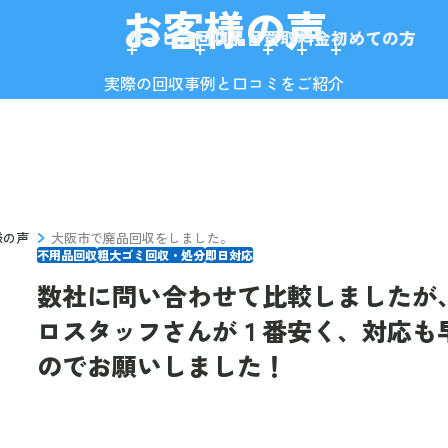
お客様の声
サービス
回収品目
買取
料金
初めての方
実際の回収事例と口コミをご紹介
様の声
大阪市で廃品回収をしました。
不用品回収
粗大ゴミ回収・処分
即日対応
数社に問い合わせて比較しましたが
ロスタッフさんが１番安く、対応も
のでお願いしました！