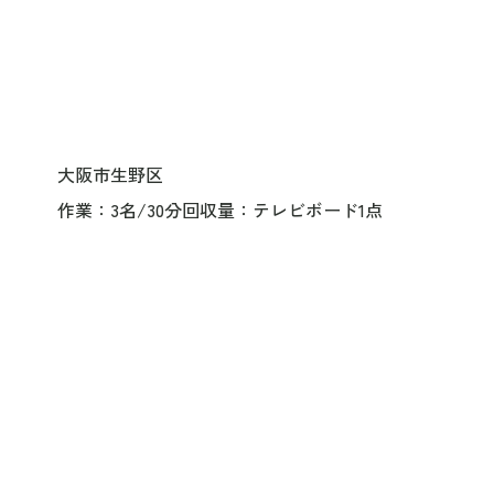
大阪市生野区
作業
3名/30分
回収量
テレビボード1点