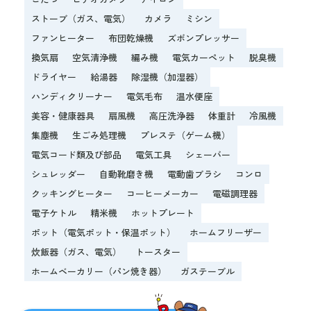
ストーブ（ガス、電気）
カメラ
ミシン
ファンヒーター
布団乾燥機
ズボンプレッサー
換気扇
空気清浄機
編み機
電気カーペット
脱臭機
ドライヤー
給湯器
除湿機（加湿器）
ハンディクリーナー
電気毛布
温水便座
美容・健康器具
扇風機
高圧洗浄器
体重計
冷風機
集塵機
生ごみ処理機
プレステ（ゲーム機）
電気コード類及び部品
電気工具
シェーバー
シュレッダー
自動靴磨き機
電動歯ブラシ
コンロ
クッキングヒーター
コーヒーメーカー
電磁調理器
電子ケトル
精米機
ホットプレート
ポット（電気ポット・保温ポット）
ホームフリーザー
炊飯器（ガス、電気）
トースター
ホームベーカリー（パン焼き器）
ガステーブル