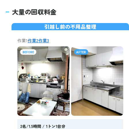
大量の回収料金
引越し前の不用品整理
作業1
作業2
作業3
BEFORE
AFTER
2名/1.5時間 / 1トン1台分