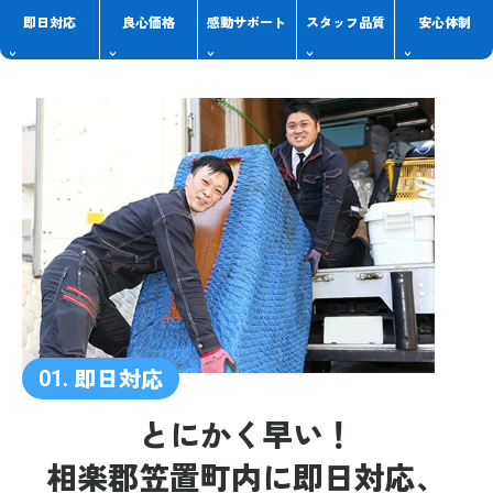
即日対応
良心価格
感動
サポート
スタッフ
品質
安心体制
即日対応
01.
とにかく早い！
相楽郡笠置町内に
即日対応、