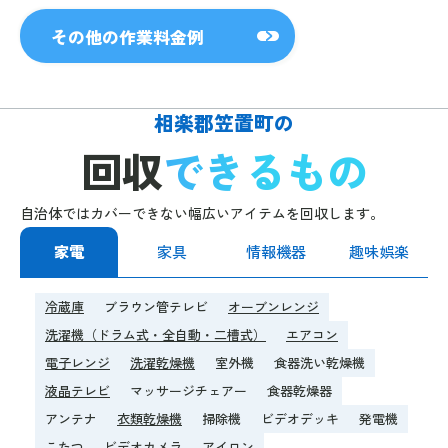
その他の作業料金例
相楽郡笠置町の
回収
できるもの
自治体ではカバーできない幅広いアイテムを回収します。
家電
家具
情報機器
趣味娯楽
冷蔵庫
ブラウン管テレビ
オーブンレンジ
洗濯機（ドラム式・全自動・二槽式）
エアコン
電子レンジ
洗濯乾燥機
室外機
食器洗い乾燥機
液晶テレビ
マッサージチェアー
食器乾燥器
アンテナ
衣類乾燥機
掃除機
ビデオデッキ
発電機
こたつ
ビデオカメラ
アイロン