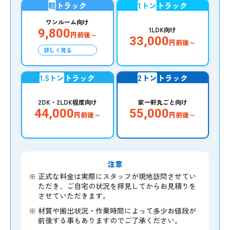
軽
トラック
1トン
トラック
ワンルーム向け
1LDK向け
9,800
円前後～
33,000
円前後～
詳しく見る
1.5トン
トラック
2トン
トラック
2DK・2LDK程度向け
家一軒丸ごと向け
44,000
55,000
円前後～
円前後～
注意
※
正式な料金は実際にスタッフが現地訪問させてい
ただき、ご自宅の状況を拝見してからお見積りを
させていただきます。
※
材質や搬出状況・作業時間によって多少お値段が
前後する事もありますのでご了承ください。