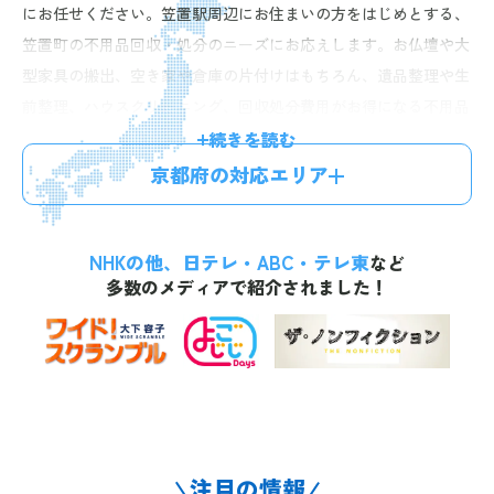
にお任せください。笠置駅周辺にお住まいの方をはじめとする、
笠置町の不用品回収・処分のニーズにお応えします。お仏壇や大
型家具の搬出、空き家や倉庫の片付けはもちろん、遺品整理や生
前整理、ハウスクリーニング、回収処分費用がお得になる不用品
買取などのオプションプランもご提供。経験豊富なスタッフが迅
続きを読む
速丁寧に対応しますので、安心してお任せいただけます。お電話
京都府の対応エリア
一本で最短60分、無料のお見積りにお伺い。明確な料金体系で、
お見積り後の追加料金はございませんので、お気軽にお問い合わ
NHKの他、日テレ・ABC・テレ東
せください。
など
多数のメディアで紹介されました！
注目の情報