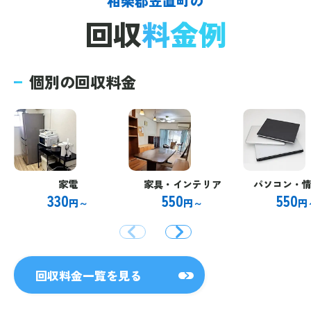
相楽郡笠置町の
回収
料金例
個別の回収料金
家電
家具・インテリア
パソコン・
330
550
550
円～
円～
円
回収料金一覧を見る