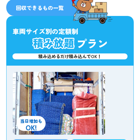
人気
No.1
回収できるもの一覧
車両サイズ別の定額制
プラン
積み込めるだけ積み込んでOK！
当日増加も
OK!