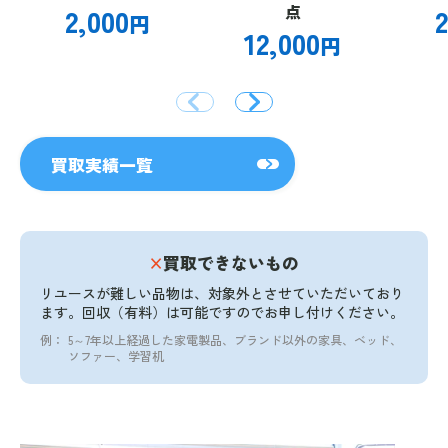
2,000
点
2
円
12,000
円
買取実績一覧
×
買取できないもの
リユースが難しい品物は、対象外とさせていただいており
ます。
回収（有料）は可能ですのでお申し付けください。
例：
5～7年以上経過した家電製品、ブランド以外の家具、ベッド、
ソファー、学習机