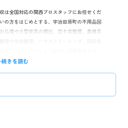
収は全国対応の関西プロスタッフにお任せくだ
いの方をはじめとする、宇治田原町の不用品回
お仏壇や大型家具の搬出、空き家整理、農機具
整理や生前整理、ハウスクリーニング、回収処
のオプションプランもご提供。経験豊富なス
、安心してお任せいただけます。お電話一本で
続きを読む
い。明確な料金体系で、お見積り後の追加料金は
合わせください。