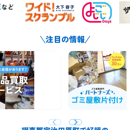
東
など
注目の情報
綴喜郡宇治田原町で好評の