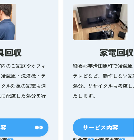
具回収
家電回収
町内のご家庭やオフィ
綴喜郡宇治田原町で冷蔵庫・
た冷蔵庫・洗濯機・テ
テレビなど、動作しない家電
イクル対象の家電も適
処分。リサイクルも考慮した
境に配慮した処分を行
たします。
内容
サービス内容
の声
料金表
お客様の声