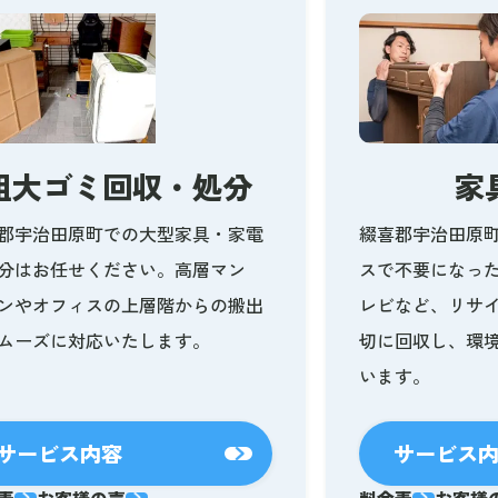
粗大ゴミ回収・処分
家
郡宇治田原町での大型家具・家電
綴喜郡宇治田原
分はお任せください。高層マン
スで不要になっ
ンやオフィスの上層階からの搬出
レビなど、リサ
ムーズに対応いたします。
切に回収し、環
います。
サービス内容
サービス
表
お客様の声
料金表
お客様