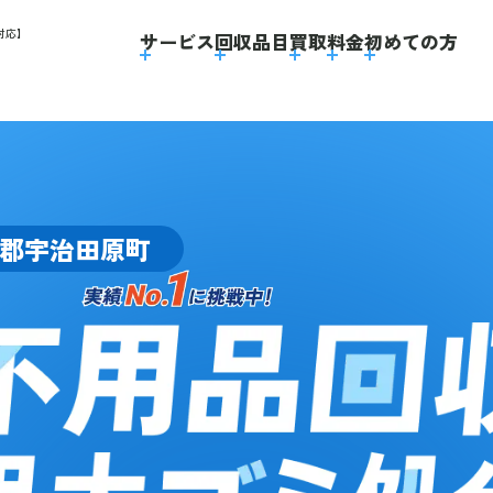
対応】
サービス
回収品目
買取
料金
初めての方
郡宇治田原町