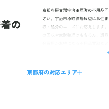
京都府綴喜郡宇治田原町の不用品回
さい。宇治田原町役場周辺にお住ま
密着の
収・処分のニーズにお応えします。
の回収や家財整理はもちろん、遺品
分費用がお得になる不用品買取など
タッフが迅速丁寧に対応しますので
最短60分、無料のお見積りにお伺
ございませんので、お気軽にお問い
京都府の対応エリア