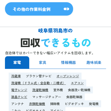
その他の作業料金例
岐阜県羽島市の
回収
できるもの
自治体ではカバーできない幅広いアイテムを回収します。
家電
家具
情報機器
趣味娯楽
冷蔵庫
ブラウン管テレビ
オーブンレンジ
洗濯機（ドラム式・全自動・二槽式）
エアコン
電子レンジ
洗濯乾燥機
室外機
食器洗い乾燥機
液晶テレビ
マッサージチェアー
食器乾燥器
アンテナ
衣類乾燥機
掃除機
ビデオデッキ
発電機
こたつ
ビデオカメラ
アイロン