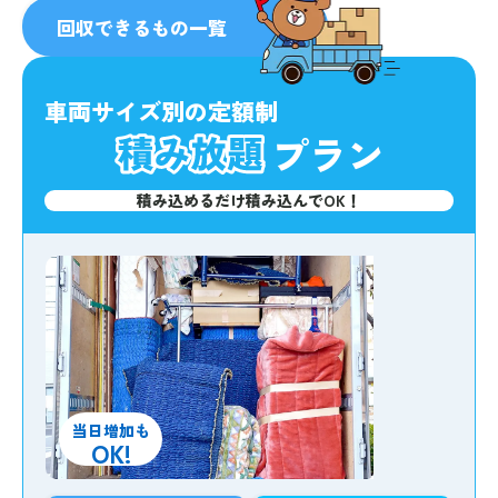
人気
No.1
回収できるもの一覧
車両サイズ別の定額制
プラン
積み込めるだけ積み込んでOK！
当日増加も
OK!