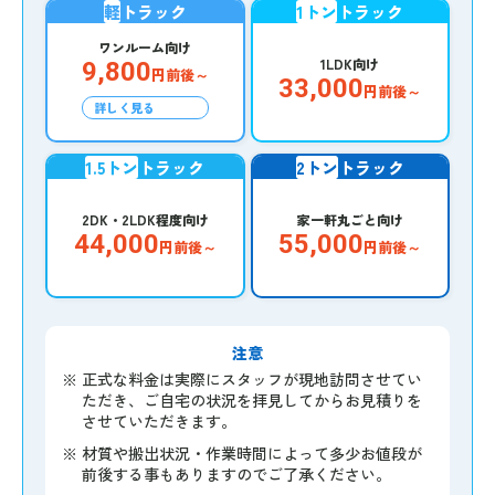
軽
トラック
1トン
トラック
ワンルーム向け
1LDK向け
9,800
円前後～
33,000
円前後～
詳しく見る
1.5トン
トラック
2トン
トラック
2DK・2LDK程度向け
家一軒丸ごと向け
44,000
55,000
円前後～
円前後～
注意
※
正式な料金は実際にスタッフが現地訪問させてい
ただき、ご自宅の状況を拝見してからお見積りを
させていただきます。
※
材質や搬出状況・作業時間によって多少お値段が
前後する事もありますのでご了承ください。