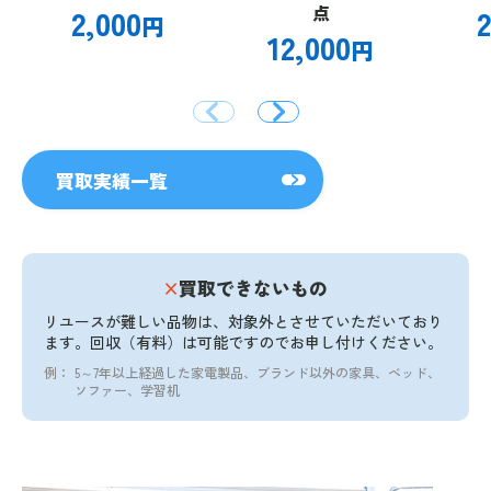
2,000
点
2
円
12,000
円
買取実績一覧
×
買取できないもの
リユースが難しい品物は、対象外とさせていただいており
ます。
回収（有料）は可能ですのでお申し付けください。
例：
5～7年以上経過した家電製品、ブランド以外の家具、ベッド、
ソファー、学習机