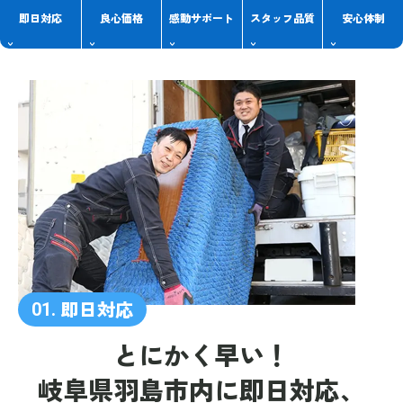
即日対応
良心価格
感動
サポート
スタッフ
品質
安心体制
即日対応
01.
とにかく早い！
岐阜県羽島市内に
即日対応、