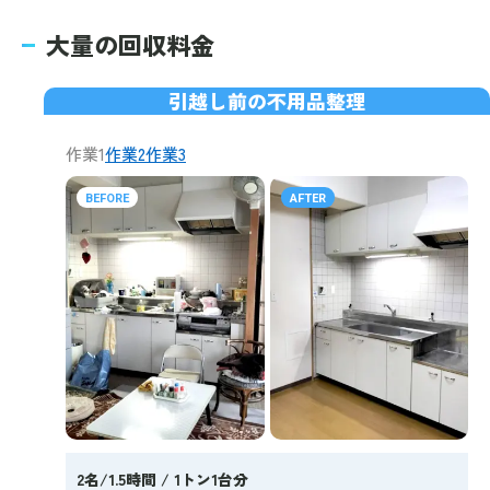
大量の回収料金
引越し前の不用品整理
作業1
作業2
作業3
BEFORE
AFTER
2名/1.5時間 / 1トン1台分