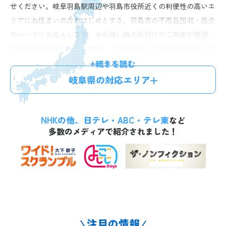
せください。岐阜羽島駅周辺や羽島市役所近くの利便性の高いエ
リアにお住まいの方をはじめとする、羽島市の不用品回収・処分
のニーズにお応えします。お引越し時の片付けやご実家の整理、
大型家具の処分などにご対応。「急な引越しで不用品を処分した
い」「実家の大量の不用品をまとめて処分したい」といったお悩
続きを読む
みに迅速に対応し、家財の仕分けから処分まで一括で承ります。
岐阜県の対応エリア
即日のご依頼もご相談ください。お電話・24時間受付のLINE・無
料見積もりフォームからお気軽にご相談ください。
NHKの他、日テレ・ABC・テレ東
など
多数のメディアで紹介されました！
注目の情報