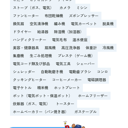
ストーブ（ガス、電気）
カメラ
ミシン
ファンヒーター
布団乾燥機
ズボンプレッサー
換気扇
空気清浄機
編み機
電気カーペット
脱臭機
ドライヤー
給湯器
除湿機（加湿器）
ハンディクリーナー
電気毛布
温水便座
美容・健康器具
扇風機
高圧洗浄器
体重計
冷風機
集塵機
生ごみ処理機
プレステ（ゲーム機）
電気コード類及び部品
電気工具
シェーバー
シュレッダー
自動靴磨き機
電動歯ブラシ
コンロ
クッキングヒーター
コーヒーメーカー
電磁調理器
電子ケトル
精米機
ホットプレート
ポット（電気ポット・保温ポット）
ホームフリーザー
炊飯器（ガス、電気）
トースター
ホームベーカリー（パン焼き器）
ガステーブル