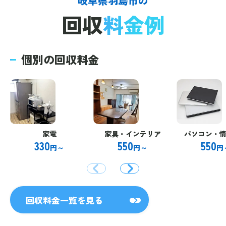
岐阜県羽島市の
回収
料金例
個別の回収料金
家電
家具・インテリア
パソコン・
330
550
550
円～
円～
円
回収料金一覧を見る