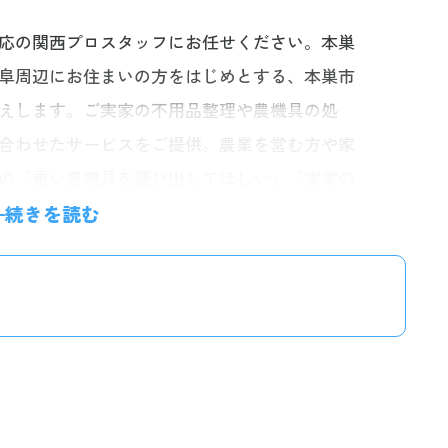
応の関西プロスタッフにお任せください。本巣
阜周辺にお住まいの方をはじめとする、本巣市
えします。ご実家の不用品整理や農機具の処
合わせたサービスをご提供。農業を営む方や家
の「重い農機具を運び出してほしい」「実家の
たお悩みにも迅速に対応いたします。また、自
続きを読む
率的な対応を実施しております。お電話・24時
ームからお気軽にご相談ください。