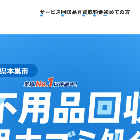
】
サービス
回収品目
買取
料金
初めての方
県本巣市