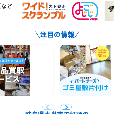
東
など
注目の情報
岐阜県本巣市で好評の