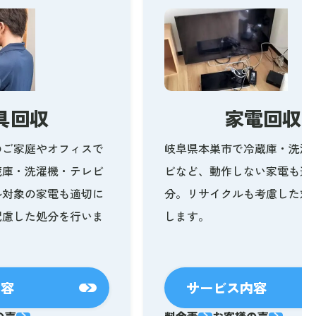
具回収
家電回収
のご家庭やオフィスで
岐阜県本巣市で冷蔵庫・洗濯
蔵庫・洗濯機・テレビ
ビなど、動作しない家電も適
ル対象の家電も適切に
分。リサイクルも考慮した対
配慮した処分を行いま
します。
内容
サービス内容
の声
料金表
お客様の声