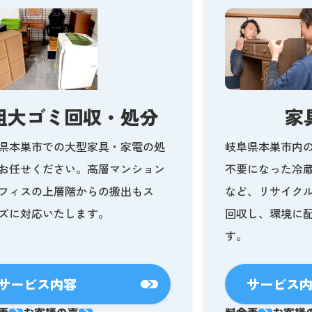
粗大ゴミ回収・処分
家
県本巣市での大型家具・家電の処
岐阜県本巣市内
お任せください。高層マンション
不要になった冷
フィスの上層階からの搬出もス
など、リサイク
ズに対応いたします。
回収し、環境に
す。
サービス内容
サービス
表
お客様の声
料金表
お客様