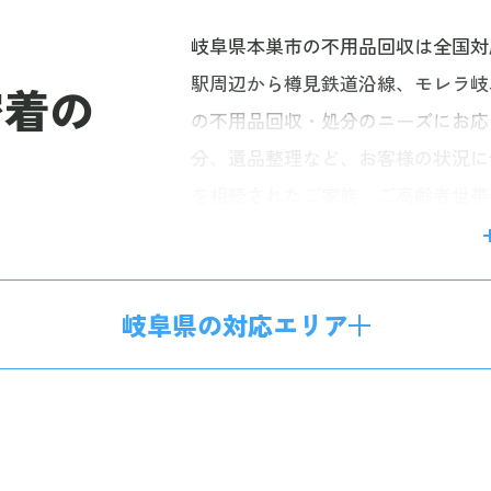
岐阜県本巣市の不用品回収は全国対
駅周辺から樽見鉄道沿線、モレラ岐
密着の
の不用品回収・処分のニーズにお応
分、遺品整理など、お客様の状況に
を相続されたご家族、ご高齢者世帯
大量の不用品を処分したい」といっ
治体のルールにも配慮し、安全で効
間受付のLINE・無料見積もりフォ
岐阜県の対応エリア