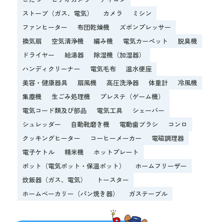
ストーブ（ガス、電気）
カメラ
ミシン
ファンヒーター
布団乾燥機
ズボンプレッサー
換気扇
空気清浄機
編み機
電気カーペット
脱臭機
ドライヤー
給湯器
除湿機（加湿器）
ハンディクリーナー
電気毛布
温水便座
美容・健康器具
扇風機
高圧洗浄器
体重計
冷風機
集塵機
生ごみ処理機
プレステ（ゲーム機）
電気コード類及び部品
電気工具
シェーバー
シュレッダー
自動靴磨き機
電動歯ブラシ
コンロ
クッキングヒーター
コーヒーメーカー
電磁調理器
電子ケトル
精米機
ホットプレート
ポット（電気ポット・保温ポット）
ホームフリーザー
炊飯器（ガス、電気）
トースター
ホームベーカリー（パン焼き器）
ガステーブル