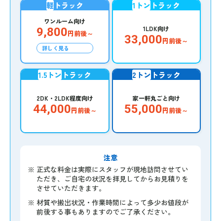
軽
トラック
1トン
トラック
ワンルーム向け
1LDK向け
9,800
円前後～
33,000
円前後～
詳しく見る
1.5トン
トラック
2トン
トラック
2DK・2LDK程度向け
家一軒丸ごと向け
44,000
55,000
円前後～
円前後～
注意
※
正式な料金は実際にスタッフが現地訪問させてい
ただき、ご自宅の状況を拝見してからお見積りを
させていただきます。
※
材質や搬出状況・作業時間によって多少お値段が
前後する事もありますのでご了承ください。