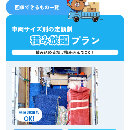
人気
No.1
回収できるもの一覧
車両サイズ別の定額制
プラン
積み込めるだけ積み込んでOK！
当日増加も
OK!