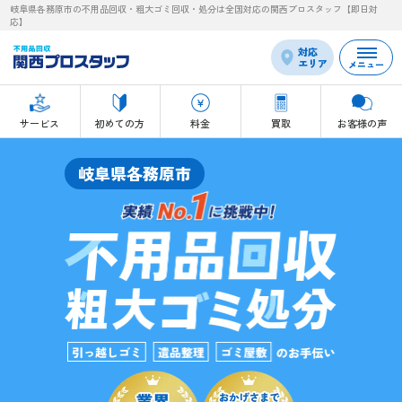
岐阜県各務原市の不用品回収・粗大ゴミ回収・処分は全国対応の関西プロスタッフ【即日対
応】
対応
エリア
メニュー
サービス
初めての方
料金
買取
お客様の声
岐阜県各務原市