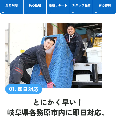
即日対応
良心価格
感動
サポート
スタッフ
品質
安心体制
即日対応
01.
とにかく早い！
岐阜県各務原市内に
即日対応、