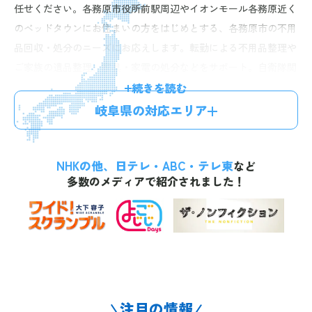
任せください。各務原市役所前駅周辺やイオンモール各務原近く
のベッドタウンにお住まいの方をはじめとする、各務原市の不用
品回収・処分のニーズにお応えします。転勤による不用品整理や
ご家族の遺品整理、家具・家電の処分などをサポート。自衛隊関
係者や子育て世帯、退去を控える単身者の方の「転勤で急いで不
続きを読む
用品を処分したい」「親の遺品整理をお願いしたい」といったお
岐阜県の対応エリア
悩みにも、可能な限り柔軟に対応いたします。また、大型家電も
安全に搬出し、自治体のルールにも配慮して適切に処分しており
NHKの他、日テレ・ABC・テレ東
ます。お電話一本で最短60分、無料のお見積りに伺いますので、
など
多数のメディアで紹介されました！
お気軽にお問い合わせください。
注目の情報