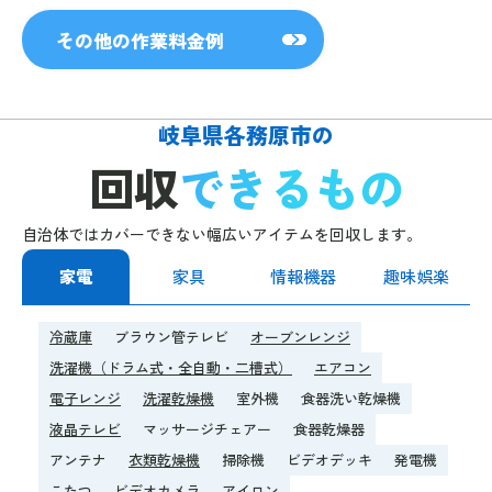
その他の作業料金例
岐阜県各務原市の
回収
できるもの
自治体ではカバーできない幅広いアイテムを回収します。
家電
家具
情報機器
趣味娯楽
冷蔵庫
ブラウン管テレビ
オーブンレンジ
洗濯機（ドラム式・全自動・二槽式）
エアコン
電子レンジ
洗濯乾燥機
室外機
食器洗い乾燥機
液晶テレビ
マッサージチェアー
食器乾燥器
アンテナ
衣類乾燥機
掃除機
ビデオデッキ
発電機
こたつ
ビデオカメラ
アイロン