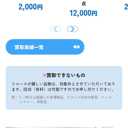
2,000
点
2
円
12,000
円
買取実績一覧
×
買取できないもの
リユースが難しい品物は、対象外とさせていただいており
ます。
回収（有料）は可能ですのでお申し付けください。
例：
5～7年以上経過した家電製品、ブランド以外の家具、ベッド、
ソファー、学習机