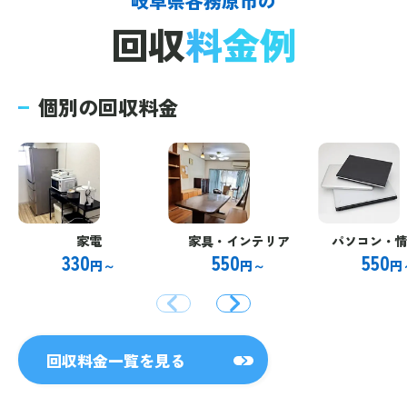
岐阜県各務原市の
回収
料金例
個別の回収料金
家電
家具・インテリア
パソコン・
330
550
550
円～
円～
円
回収料金一覧を見る