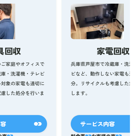
具回収
家電回収
のご家庭やオフィスで
兵庫県芦屋市で冷蔵庫・洗濯
蔵庫・洗濯機・テレビ
ビなど、動作しない家電も適
ル対象の家電も適切に
分。リサイクルも考慮した対
配慮した処分を行いま
します。
内容
サービス内容
の声
料金表
お客様の声