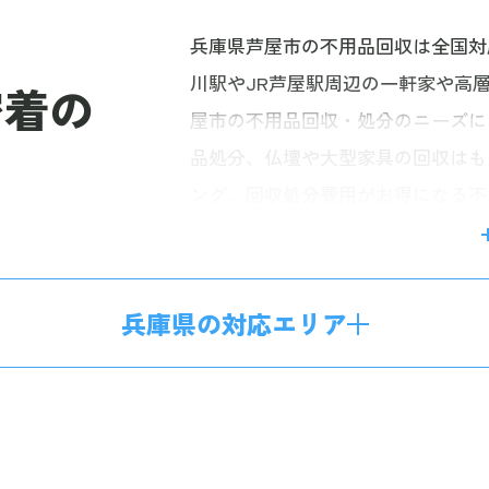
兵庫県芦屋市の不用品回収は全国対
川駅やJR芦屋駅周辺の一軒家や高
密着の
屋市の不用品回収・処分のニーズに
品処分、仏壇や大型家具の回収はも
ング、回収処分費用がお得になる不
人様からのご相談も承っております
ので、安心してお任せいただけます
伺い。明確な料金体系で、お見積り
兵庫県の対応エリア
問い合わせください。