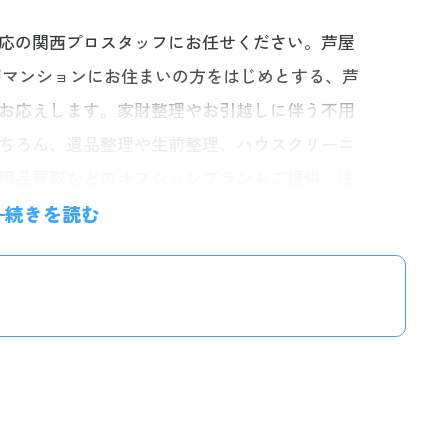
応の関西プロスタッフにお任せください。芦屋
層マンションにお住まいの方をはじめとする、芦
お応えします。家財整理やお引越しに伴う不用
ちろん、遺品整理や生前整理、ハウスクリーニ
用品買取などのオプションプランもご提供。法
。経験豊富なスタッフが迅速丁寧に対応します
続きを読む
。お電話一本で最短60分、無料のお見積りにお
後の追加料金はございませんので、お気軽にお