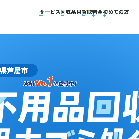
】
サービス
回収品目
買取
料金
初めての方
県芦屋市