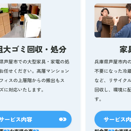
粗大ゴミ回収・処分
家
県芦屋市での大型家具・家電の処
兵庫県芦屋市内
お任せください。高層マンション
不要になった冷
フィスの上層階からの搬出もス
など、リサイク
ズに対応いたします。
回収し、環境に
す。
サービス内容
サービス
表
お客様の声
料金表
お客様