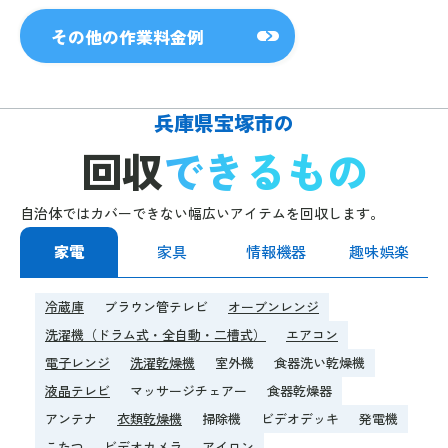
その他の作業料金例
兵庫県宝塚市の
回収
できるもの
自治体ではカバーできない幅広いアイテムを回収します。
家電
家具
情報機器
趣味娯楽
冷蔵庫
ブラウン管テレビ
オーブンレンジ
洗濯機（ドラム式・全自動・二槽式）
エアコン
電子レンジ
洗濯乾燥機
室外機
食器洗い乾燥機
液晶テレビ
マッサージチェアー
食器乾燥器
アンテナ
衣類乾燥機
掃除機
ビデオデッキ
発電機
こたつ
ビデオカメラ
アイロン