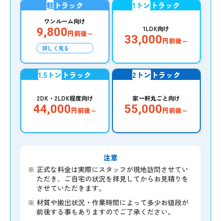
軽
トラック
1トン
トラック
ワンルーム向け
1LDK向け
9,800
円前後～
33,000
円前後～
詳しく見る
1.5トン
トラック
2トン
トラック
2DK・2LDK程度向け
家一軒丸ごと向け
44,000
55,000
円前後～
円前後～
注意
※
正式な料金は実際にスタッフが現地訪問させてい
ただき、ご自宅の状況を拝見してからお見積りを
させていただきます。
※
材質や搬出状況・作業時間によって多少お値段が
前後する事もありますのでご了承ください。