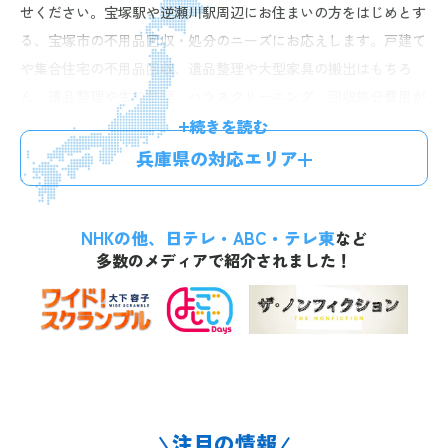
せください。宝塚駅や逆瀬川駅周辺にお住まいの方をはじめとす
る、宝塚市の不用品回収・処分のニーズにお応えします。戸建て
や集合住宅の不用品回収、遺品整理や大型家具の搬出はもちろ
ん、遺品整理や生前整理、ハウスクリーニング、回収処分費用が
お得になる不用品買取などのオプションプランもご提供。経験豊
続きを読む
富なスタッフが迅速丁寧に対応しますので、階段作業や高所から
兵庫県の対応エリア
の搬出も安心してお任せいただけます。お電話一本で最短60分、
無料のお見積りにお伺い。明確な料金体系で、お見積り後の追加
NHKの他、日テレ・ABC・テレ東
料金はございませんので、お気軽にお問い合わせください。
など
多数のメディアで紹介されました！
注目の情報