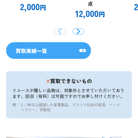
2,000
点
2
円
12,000
円
買取実績一覧
×
買取できないもの
リユースが難しい品物は、対象外とさせていただいており
ます。
回収（有料）は可能ですのでお申し付けください。
例：
5～7年以上経過した家電製品、ブランド以外の家具、ベッド、
ソファー、学習机