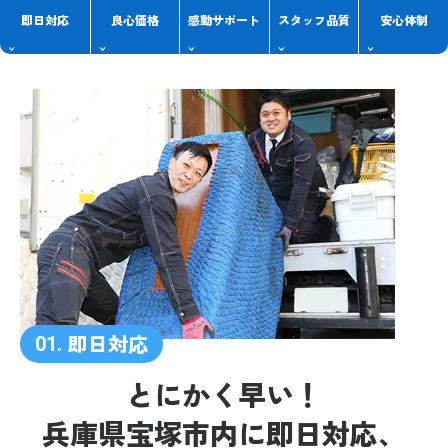
即日対応
良心価格
感動
サポート
スタッフ
品質
安心体制
即日対応
01.
とにかく早い！
兵庫県宝塚市内に
即日対応、