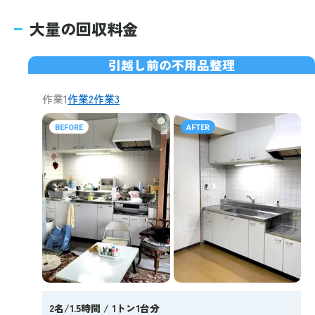
大量の回収料金
引越し前の不用品整理
作業1
作業2
作業3
BEFORE
AFTER
2名/1.5時間 / 1トン1台分