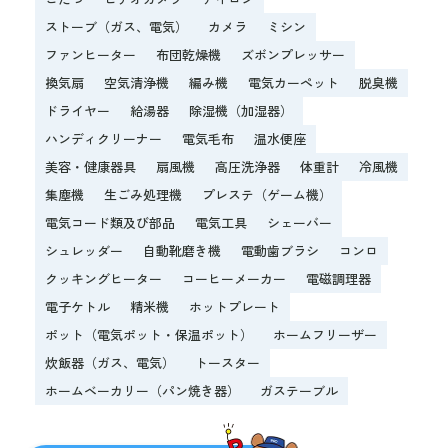
ストーブ（ガス、電気）
カメラ
ミシン
ファンヒーター
布団乾燥機
ズボンプレッサー
換気扇
空気清浄機
編み機
電気カーペット
脱臭機
ドライヤー
給湯器
除湿機（加湿器）
ハンディクリーナー
電気毛布
温水便座
美容・健康器具
扇風機
高圧洗浄器
体重計
冷風機
集塵機
生ごみ処理機
プレステ（ゲーム機）
電気コード類及び部品
電気工具
シェーバー
シュレッダー
自動靴磨き機
電動歯ブラシ
コンロ
クッキングヒーター
コーヒーメーカー
電磁調理器
電子ケトル
精米機
ホットプレート
ポット（電気ポット・保温ポット）
ホームフリーザー
炊飯器（ガス、電気）
トースター
ホームベーカリー（パン焼き器）
ガステーブル