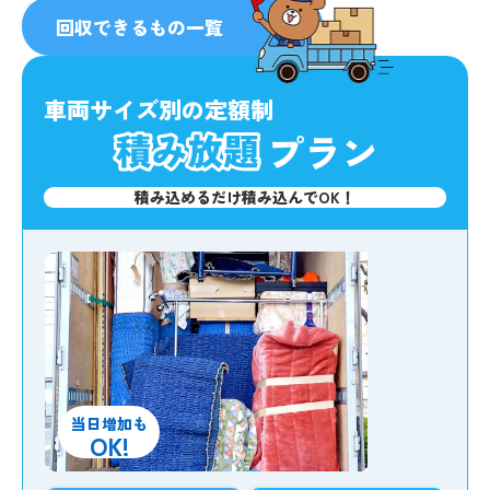
人気
No.1
回収できるもの一覧
車両サイズ別の定額制
プラン
積み込めるだけ積み込んでOK！
当日増加も
OK!