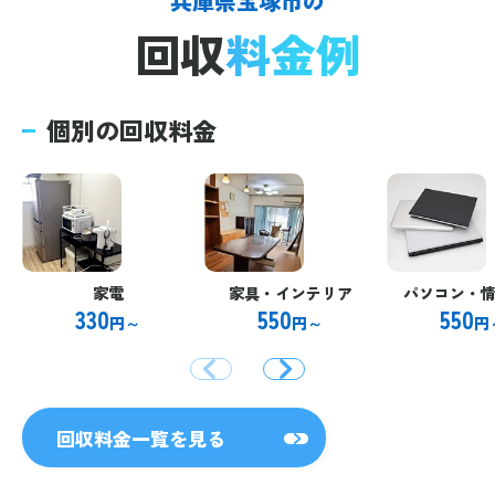
兵庫県宝塚市の
回収
料金例
個別の回収料金
家電
家具・インテリア
パソコン・
330
550
550
円～
円～
円
回収料金一覧を見る