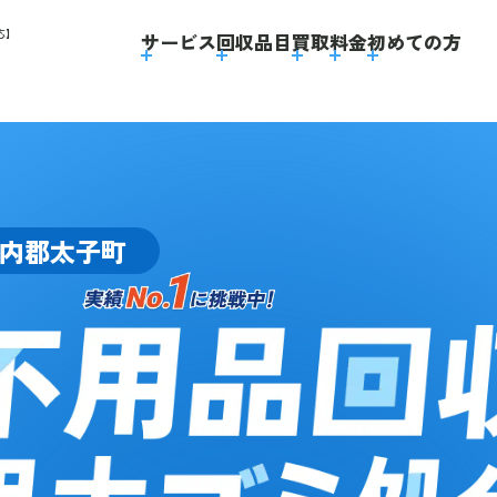
応】
サービス
回収品目
買取
料金
初めての方
内郡太子町