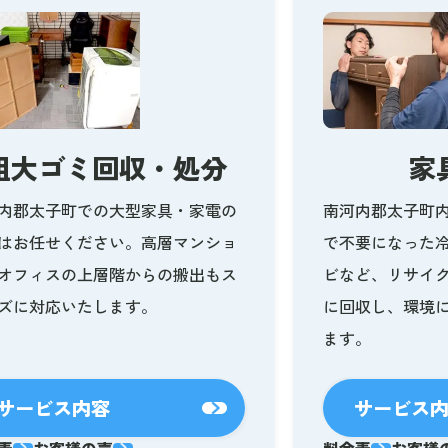
粗大ゴミ回収・処分
家
内郡太子町での大型家具・家電の
南河内郡太子町
はお任せください。高層マンショ
で不要になった
オフィスの上層階からの搬出もス
ビなど、リサイ
ズに対応いたします。
に回収し、環境
ます。
サービス内容
サービス
表
お客様の声
料金表
お客様