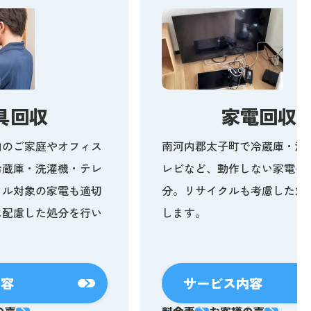
具回収
家電回収
内のご家庭やオフィス
南河内郡太子町で冷蔵庫・洗
冷蔵庫・洗濯機・テレ
レビなど、動作しない家電も
クル対象の家電も適切
分。リサイクルも考慮した対
に配慮した処分を行い
します。
内容
サービス内容
の声
料金表
お客様の声