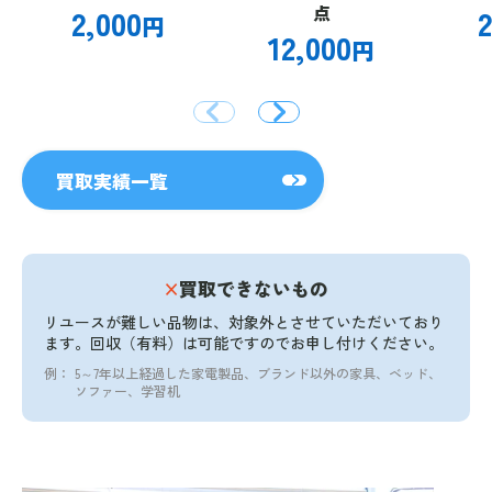
2,000
点
2
円
12,000
円
買取実績一覧
×
買取できないもの
リユースが難しい品物は、対象外とさせていただいており
ます。
回収（有料）は可能ですのでお申し付けください。
例：
5～7年以上経過した家電製品、ブランド以外の家具、ベッド、
ソファー、学習机