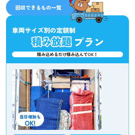
人気
No.1
回収できるもの一覧
車両サイズ別の定額制
プラン
積み込めるだけ積み込んでOK！
当日増加も
OK!