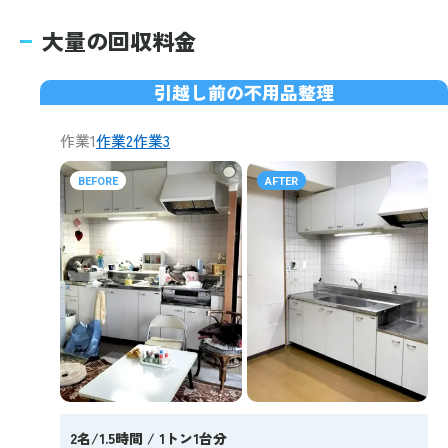
大量の回収料金
引越し前の不用品整理
作業1
作業2
作業3
BEFORE
AFTER
2名/1.5時間 / 1トン1台分