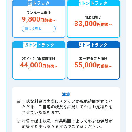
軽
トラック
1トン
トラック
ワンルーム向け
1LDK向け
9,800
円前後～
33,000
円前後～
詳しく見る
1.5トン
トラック
2トン
トラック
2DK・2LDK程度向け
家一軒丸ごと向け
44,000
55,000
円前後～
円前後～
注意
※
正式な料金は実際にスタッフが現地訪問させてい
ただき、ご自宅の状況を拝見してからお見積りを
させていただきます。
※
材質や搬出状況・作業時間によって多少お値段が
前後する事もありますのでご了承ください。