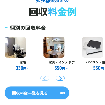
知多郡美浜町の
回収
料金例
個別の回収料金
家電
家具・インテリア
パソコン・
330
550
550
円～
円～
円
回収料金一覧を見る