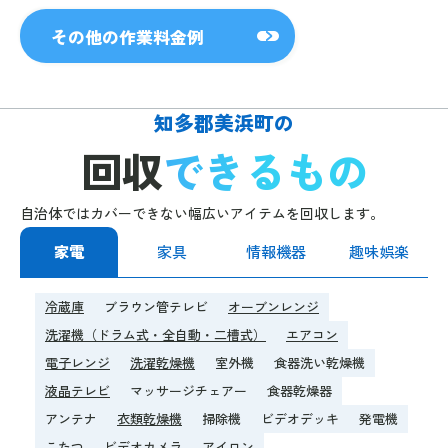
その他の作業料金例
知多郡美浜町の
回収
できるもの
自治体ではカバーできない幅広いアイテムを回収します。
家電
家具
情報機器
趣味娯楽
冷蔵庫
ブラウン管テレビ
オーブンレンジ
洗濯機（ドラム式・全自動・二槽式）
エアコン
電子レンジ
洗濯乾燥機
室外機
食器洗い乾燥機
液晶テレビ
マッサージチェアー
食器乾燥器
アンテナ
衣類乾燥機
掃除機
ビデオデッキ
発電機
こたつ
ビデオカメラ
アイロン