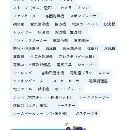
ストーブ（ガス、電気）
カメラ
ミシン
ファンヒーター
布団乾燥機
ズボンプレッサー
換気扇
空気清浄機
編み機
電気カーペット
脱臭機
ドライヤー
給湯器
除湿機（加湿器）
ハンディクリーナー
電気毛布
温水便座
美容・健康器具
扇風機
高圧洗浄器
体重計
冷風機
集塵機
生ごみ処理機
プレステ（ゲーム機）
電気コード類及び部品
電気工具
シェーバー
シュレッダー
自動靴磨き機
電動歯ブラシ
コンロ
クッキングヒーター
コーヒーメーカー
電磁調理器
電子ケトル
精米機
ホットプレート
ポット（電気ポット・保温ポット）
ホームフリーザー
炊飯器（ガス、電気）
トースター
ホームベーカリー（パン焼き器）
ガステーブル