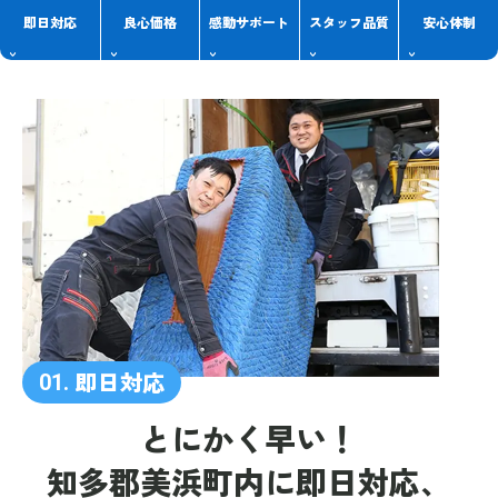
即日対応
良心価格
感動
サポート
スタッフ
品質
安心体制
即日対応
01.
とにかく早い！
知多郡美浜町内に
即日対応、