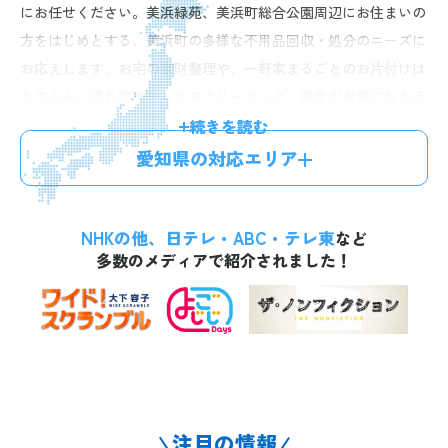
にお任せください。美浜緑苑、美浜町総合公園周辺にお住まいの
方をはじめとする、美浜町の多様な不用品回収・処分のニーズに
お応えします。お宅の家財整理や、一軒家まるごとのお片付けは
もちろん、遺品整理やハウスクリーニング、費用がお得になる不
用品買取などのサービスもご提供。経験豊富なスタッフが迅速丁
続きを読む
寧に対応しますので、安心してお任せいただけます。お電話一本
愛知県の対応エリア
で最短60分、無料のお見積りにお伺い。明確な料金体系で、お見
積り後の追加料金はございませんので、お気軽にお問い合わせく
NHKの他、日テレ・ABC・テレ東
ださい。
など
多数のメディアで紹介されました！
注目の情報