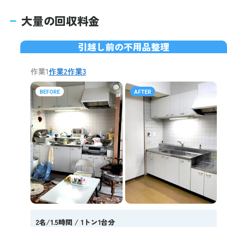
大量の回収料金
引越し前の不用品整理
作業1
作業2
作業3
BEFORE
AFTER
2名/1.5時間 / 1トン1台分