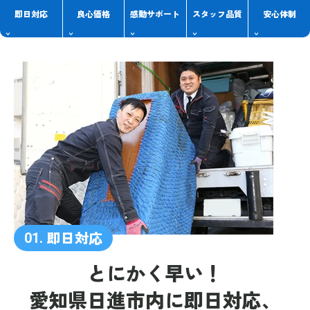
即日対応
良心価格
感動
サポート
スタッフ
品質
安心体制
即日対応
01.
とにかく早い！
愛知県日進市内に
即日対応、