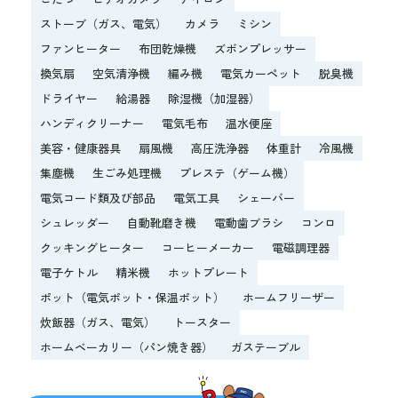
ストーブ（ガス、電気）
カメラ
ミシン
ファンヒーター
布団乾燥機
ズボンプレッサー
換気扇
空気清浄機
編み機
電気カーペット
脱臭機
ドライヤー
給湯器
除湿機（加湿器）
ハンディクリーナー
電気毛布
温水便座
美容・健康器具
扇風機
高圧洗浄器
体重計
冷風機
集塵機
生ごみ処理機
プレステ（ゲーム機）
電気コード類及び部品
電気工具
シェーバー
シュレッダー
自動靴磨き機
電動歯ブラシ
コンロ
クッキングヒーター
コーヒーメーカー
電磁調理器
電子ケトル
精米機
ホットプレート
ポット（電気ポット・保温ポット）
ホームフリーザー
炊飯器（ガス、電気）
トースター
ホームベーカリー（パン焼き器）
ガステーブル