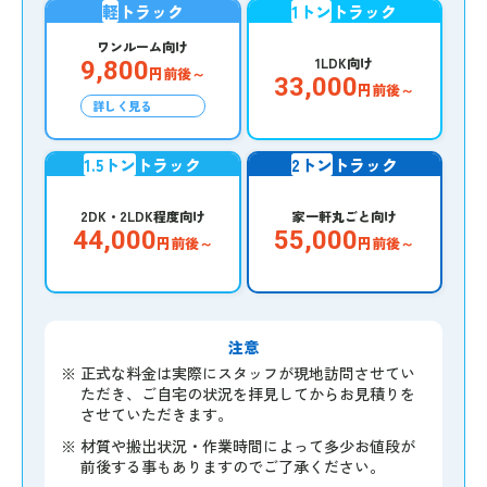
軽
トラック
1トン
トラック
ワンルーム向け
1LDK向け
9,800
円前後～
33,000
円前後～
詳しく見る
1.5トン
トラック
2トン
トラック
2DK・2LDK程度向け
家一軒丸ごと向け
44,000
55,000
円前後～
円前後～
注意
※
正式な料金は実際にスタッフが現地訪問させてい
ただき、ご自宅の状況を拝見してからお見積りを
させていただきます。
※
材質や搬出状況・作業時間によって多少お値段が
前後する事もありますのでご了承ください。