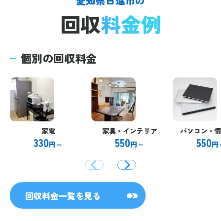
愛知県日進市の
回収
料金例
個別の回収料金
家電
家具・インテリア
パソコン・
330
550
550
円～
円～
円
回収料金一覧を見る