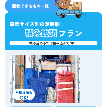
人気
No.1
回収できるもの一覧
車両サイズ別の定額制
プラン
積み込めるだけ積み込んでOK！
当日増加も
OK!