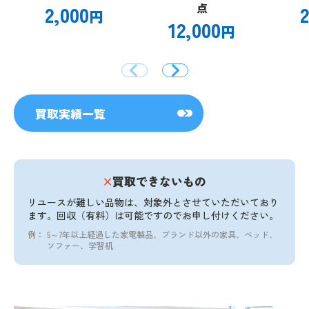
2,000
点
2
円
12,000
円
買取実績一覧
×
買取できないもの
リユースが難しい品物は、対象外とさせていただいており
ます。
回収（有料）は可能ですのでお申し付けください。
例：
5～7年以上経過した家電製品、ブランド以外の家具、ベッド、
ソファー、学習机