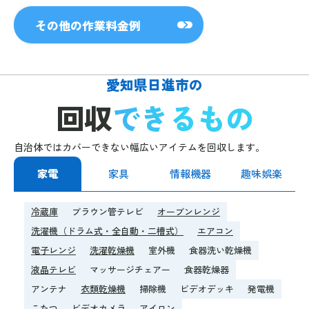
その他の作業料金例
愛知県日進市の
回収
できるもの
自治体ではカバーできない幅広いアイテムを回収します。
家電
家具
情報機器
趣味娯楽
冷蔵庫
ブラウン管テレビ
オーブンレンジ
洗濯機（ドラム式・全自動・二槽式）
エアコン
電子レンジ
洗濯乾燥機
室外機
食器洗い乾燥機
液晶テレビ
マッサージチェアー
食器乾燥器
アンテナ
衣類乾燥機
掃除機
ビデオデッキ
発電機
こたつ
ビデオカメラ
アイロン