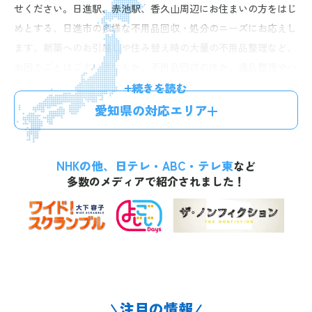
せください。日進駅、赤池駅、香久山周辺にお住まいの方をはじ
めとする、日進市の多様な不用品回収・処分のニーズにお応えし
ます。新築へのお引越しや住み替え時の大量の不用品整理など、
お困りごとはございませんか。不用品回収のほか、遺品整理やハ
ウスクリーニング、費用がお得になる不用品買取などのサービス
続きを読む
もご提供。ファミリー世帯、若い世代の方、ご高齢の方など、
愛知県の対応エリア
様々なお客様からご相談いただいております。経験豊富なスタッ
フが迅速丁寧に対応しますので、安心してお任せいただけます。
NHKの他、日テレ・ABC・テレ東
お電話一本で最短60分、無料のお見積りにお伺い。明確な料金体
など
多数のメディアで紹介されました！
系で、お見積り後の追加料金はございませんので、お気軽にお問
い合わせください。
注目の情報