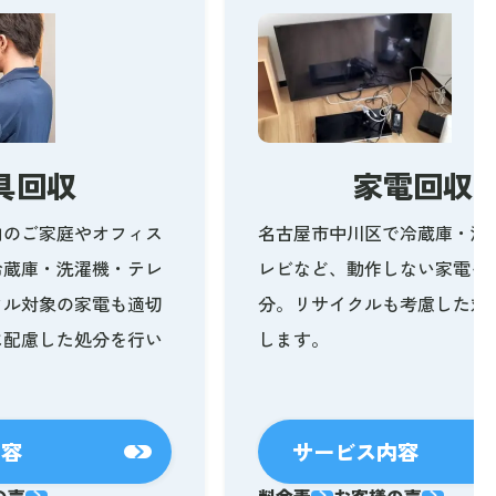
具回収
家電回収
内のご家庭やオフィス
名古屋市中川区で冷蔵庫・洗
冷蔵庫・洗濯機・テレ
レビなど、動作しない家電も
クル対象の家電も適切
分。リサイクルも考慮した対
に配慮した処分を行い
します。
内容
サービス内容
の声
料金表
お客様の声