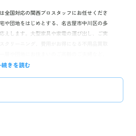
は全国対応の関西プロスタッフにお任せくださ
宅や団地をはじめとする、名古屋市中川区の多
応えします。大型家具や家電の運び出し、ご実
スクリーニング、費用がお得になる不用品買取
ー層や団地にお住まいのご高齢のご夫婦など、
だいております。お家を傷つけないよう丁寧に
続きを読む
ます。お電話・24時間受付のLINE・無料見積
ださい。