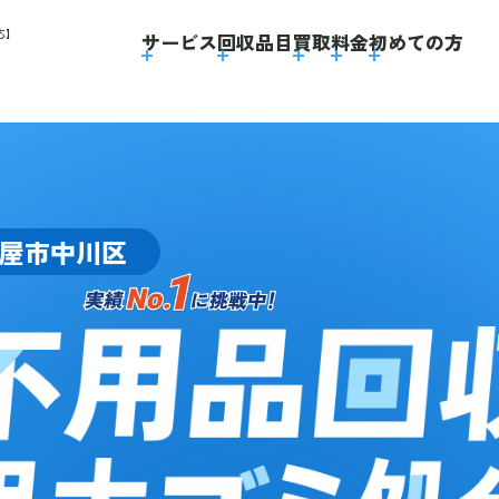
応】
サービス
回収品目
買取
料金
初めての方
屋市中川区