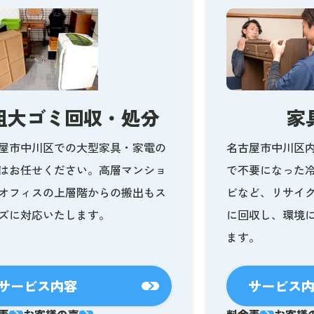
粗大ゴミ回収・処分
家
屋市中川区での大型家具・家電の
名古屋市中川区
はお任せください。高層マンショ
で不要になった
オフィスの上層階からの搬出もス
ビなど、リサイ
ズに対応いたします。
に回収し、環境
ます。
サービス内容
サービス
表
お客様の声
料金表
お客様