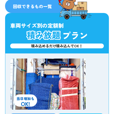
人気
No.1
回収できるもの一覧
車両サイズ別の定額制
プラン
積み込めるだけ積み込んでOK！
当日増加も
OK!