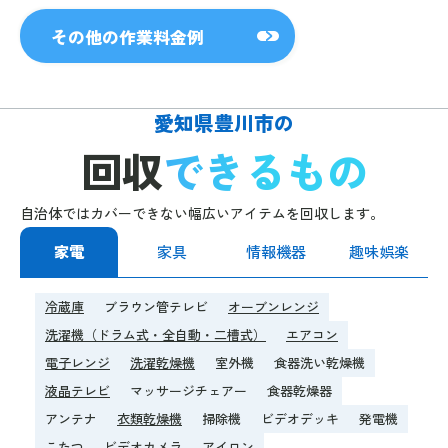
その他の作業料金例
愛知県豊川市の
回収
できるもの
自治体ではカバーできない幅広いアイテムを回収します。
家電
家具
情報機器
趣味娯楽
冷蔵庫
ブラウン管テレビ
オーブンレンジ
洗濯機（ドラム式・全自動・二槽式）
エアコン
電子レンジ
洗濯乾燥機
室外機
食器洗い乾燥機
液晶テレビ
マッサージチェアー
食器乾燥器
アンテナ
衣類乾燥機
掃除機
ビデオデッキ
発電機
こたつ
ビデオカメラ
アイロン