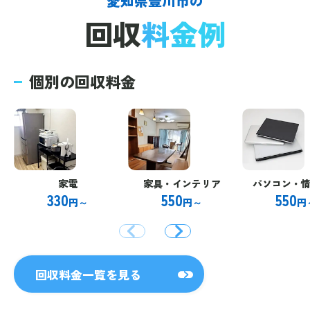
愛知県豊川市の
回収
料金例
個別の回収料金
家電
家具・インテリア
パソコン・
330
550
550
円～
円～
円
回収料金一覧を見る