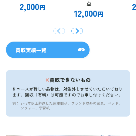
2,000
点
2
円
12,000
円
買取実績一覧
×
買取できないもの
リユースが難しい品物は、対象外とさせていただいており
ます。
回収（有料）は可能ですのでお申し付けください。
例：
5～7年以上経過した家電製品、ブランド以外の家具、ベッド、
ソファー、学習机