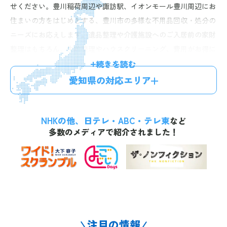
せください。豊川稲荷周辺や諏訪駅、イオンモール豊川周辺にお
住まいの方をはじめとする、豊川市の多様な不用品回収・処分の
ニーズにお応えします。遺品整理や介護施設へのご入居前の家財
整理はもちろん、生前整理やハウスクリーニング、費用がお得に
なる不用品買取などのサービスもご提供。ご高齢のご夫婦やご実
続きを読む
家を相続された方、ファミリー層の皆様などから多くのご依頼を
愛知県の対応エリア
いただいております。経験豊富なスタッフが迅速丁寧に対応しま
すので、安心してお任せいただけます。お電話一本で最短60分、
NHKの他、日テレ・ABC・テレ東
無料のお見積りにお伺い。明確な料金体系で、お見積り後の追加
など
多数のメディアで紹介されました！
料金はございませんので、お気軽にお問い合わせください。
注目の情報