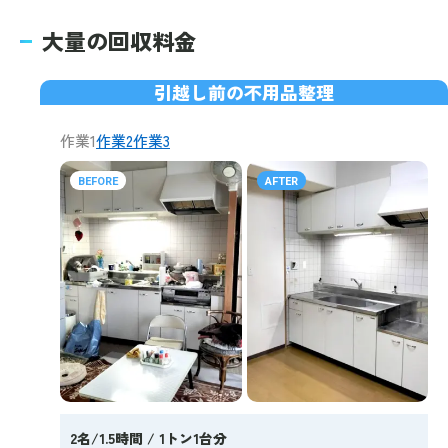
大量の回収料金
引越し前の不用品整理
作業1
作業2
作業3
BEFORE
AFTER
2名/1.5時間 / 1トン1台分