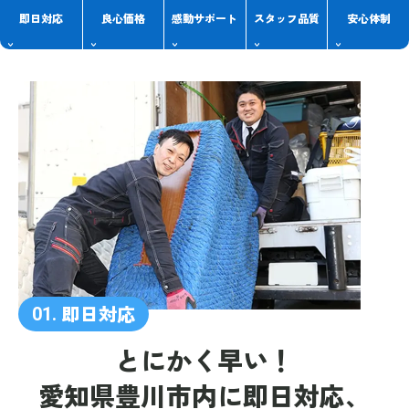
即日対応
良心価格
感動
サポート
スタッフ
品質
安心体制
即日対応
01.
とにかく早い！
愛知県豊川市内に
即日対応、