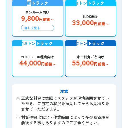
軽
トラック
1トン
トラック
ワンルーム向け
1LDK向け
9,800
円前後～
33,000
円前後～
詳しく見る
1.5トン
トラック
2トン
トラック
2DK・2LDK程度向け
家一軒丸ごと向け
44,000
55,000
円前後～
円前後～
注意
※
正式な料金は実際にスタッフが現地訪問させてい
ただき、ご自宅の状況を拝見してからお見積りを
させていただきます。
※
材質や搬出状況・作業時間によって多少お値段が
前後する事もありますのでご了承ください。