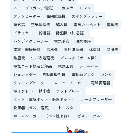
ストーブ（ガス、電気）
カメラ
ミシン
ファンヒーター
布団乾燥機
ズボンプレッサー
換気扇
空気清浄機
編み機
電気カーペット
脱臭機
ドライヤー
給湯器
除湿機（加湿器）
ハンディクリーナー
電気毛布
温水便座
美容・健康器具
扇風機
高圧洗浄器
体重計
冷風機
集塵機
生ごみ処理機
プレステ（ゲーム機）
電気コード類及び部品
電気工具
シェーバー
シュレッダー
自動靴磨き機
電動歯ブラシ
コンロ
クッキングヒーター
コーヒーメーカー
電磁調理器
電子ケトル
精米機
ホットプレート
ポット（電気ポット・保温ポット）
ホームフリーザー
炊飯器（ガス、電気）
トースター
ホームベーカリー（パン焼き器）
ガステーブル